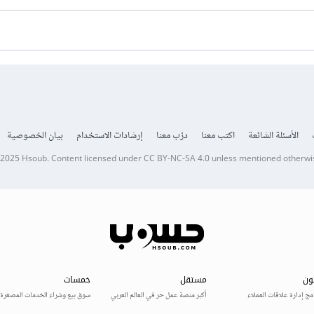
الأسئلة الشائعة
اكتب معنا
درّب معنا
إرشادات الاستخدام
بيان الخصوصية
 2025
Hsoub
.
Content licensed under
CC BY-NC-SA 4.0
unless mentioned otherwi