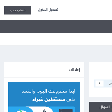
تسجيل الدخول
حساب جديد
إعلانات
ن
1
السؤال