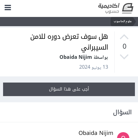
علوم الحاسوب
هل سوف تعرض دوره للامن
السيبراني
0
بواسطة Obaida Nijim
13 يونيو 2024
أجب على هذا السؤال
السؤال
Obaida Nijim