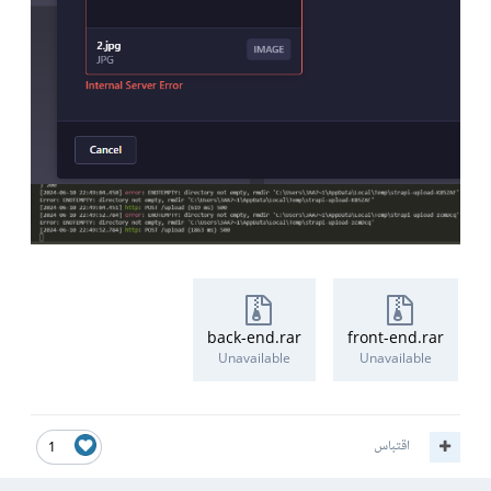
back-end.rar
front-end.rar
Unavailable
Unavailable
اقتباس
1