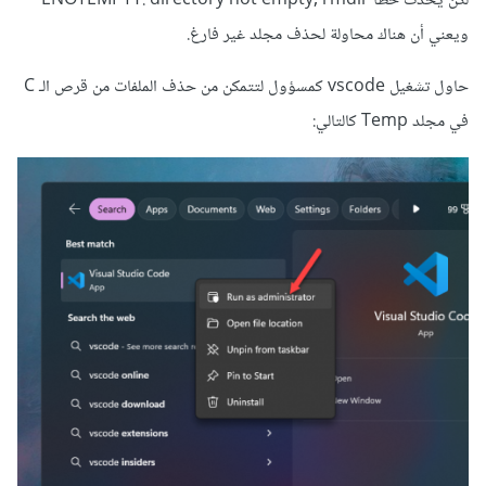
لكن يحدث خطأ ENOTEMPTY: directory not empty, rmdir
ويعني أن هناك محاولة لحذف مجلد غير فارغ.
حاول تشغيل vscode كمسؤول لتتمكن من حذف الملفات من قرص الـ C
في مجلد Temp كالتالي: