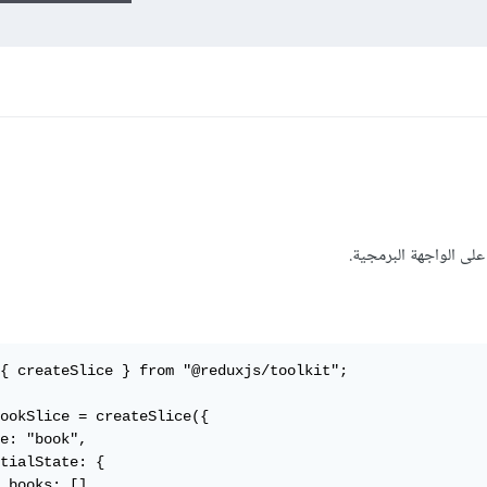
على الواجهة البرمجية.
{ createSlice } from "@reduxjs/toolkit";

ookSlice = createSlice({

e: "book",

tialState: {

 books: [],
