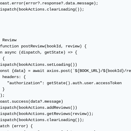
oast.error(error?.response?.data.message);

ispatch(bookActions.clearLoading());

 Review

function postReview(bookId, review) {

n async (dispatch, getState) => {

 {

ispatch(bookActions.setLoading())

onst {data} = await axios.post(`${BOOK_URL}/${bookId}/re
 headers: {

   "authorization": getState().auth.user.accessToken

 }

);

oast.success(data?.message)

ispatch(bookActions.addReviews())

ispatch(bookActions.getReviews(review));

ispatch(bookActions.clearLoading());

atch (error) {
