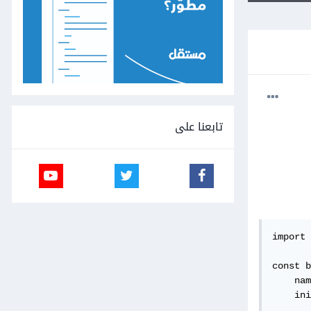
تابعنا على
import 
const b
    nam
    ini
       