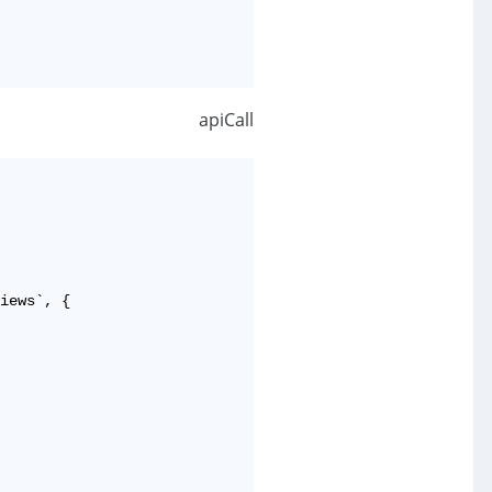
apiCall
iews`, {
