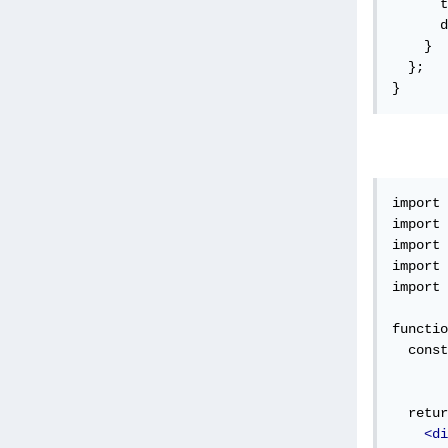
      t
      d
    }

  };

}
import 
import 
import 
import 
import 
functio
  const
  retur
<di