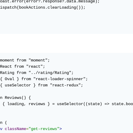
oast.error(error?.response?.data.message);

ispatch(bookActions.clearLoading());

moment from "moment";

React from "react";

Rating from "../rating/Rating";

{ Oval } from "react-loader-spinner";

{ useSelector } from "react-redux";

n Reviews() {

 { loading, reviews } = useSelector((state) => state.boo
n (

v
className
=
"get-reviews"
>