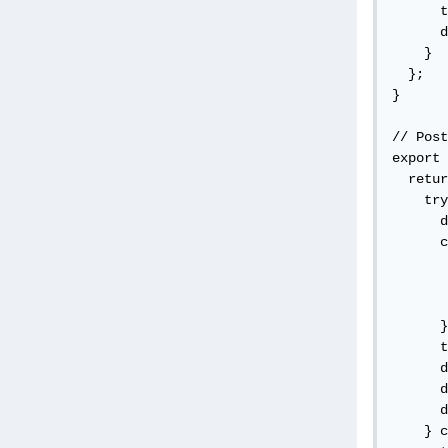
      t
      d
    }

  };

}

// Post
export 
  retur
    try
      d
      c
       
       
       
      }
      t
      d
      d
      d
    } c