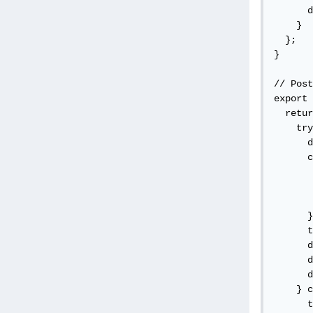
      d
    }

  };

}

// Post
export 
  retur
    try
      d
      c
       
       
       
      }
      t
      d
      d
      d
    } c
      t