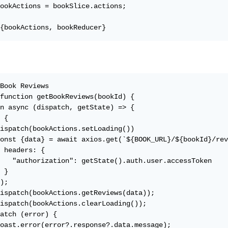
ookActions = bookSlice.actions;

{bookActions, bookReducer}
Book Reviews

function getBookReviews(bookId) {

n async (dispatch, getState) => {

 {

ispatch(bookActions.setLoading())

onst {data} = await axios.get(`${BOOK_URL}/${bookId}/rev
 headers: {

   "authorization": getState().auth.user.accessToken

 }

);

ispatch(bookActions.getReviews(data));

ispatch(bookActions.clearLoading());

atch (error) {

oast.error(error?.response?.data.message);
