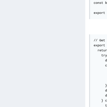
const b
export 
// Get 
export 
  retur
    try
      d
      c
       
       
       
      }
      d
      d
    } c
      t