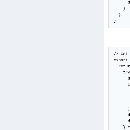
      d
    }

  };

}
// Get 
export 
  retur
    try
      d
      c
       
       
       
      }
      d
      d
    } c