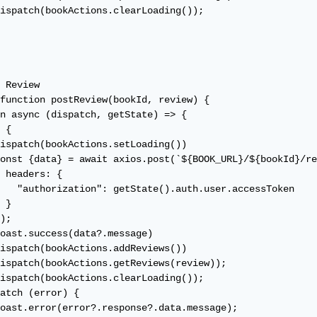
ispatch(bookActions.clearLoading());

 Review

function postReview(bookId, review) {

n async (dispatch, getState) => {

 {

ispatch(bookActions.setLoading())

onst {data} = await axios.post(`${BOOK_URL}/${bookId}/re
 headers: {

   "authorization": getState().auth.user.accessToken

 }

);

oast.success(data?.message)

ispatch(bookActions.addReviews())

ispatch(bookActions.getReviews(review));

ispatch(bookActions.clearLoading());

atch (error) {

oast.error(error?.response?.data.message);
