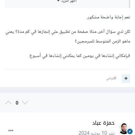
أظهر المزيد
مع ذكر شرط أنه يتم تحديد مدة المشروع بناءًا على المتطلبات
ومدى تعقيد المشروع، وعند إعطاء مدة زمنية للعميل قم بمضاعفتها
نعم إجابة واضحة مشكور.
ففي البداية لن تكون لديك خبرة بتحديد المدة اللازمة، وفي حال
قمت بإنجاز المشروع في أقل من ذلك فستكون تلك نقطة جيدة
لكن لدي سؤال آخر، مثلا صفحة من تطبيق علي إنجازها في كم مدة؟ يعني
لصالحك وليس العكس.
ماهو الزمن المتوسط للمبرمجين؟
يمكنك ذكر مثلاً أن تطبيق بسيط مكون من 5 صفحات يستغرق مدة
فبإمكاني إنشاءها في يومين كما يمكنني إنشاءها في أسبوع.
زمنية تساوي كذا
اقتباس
0
حمزة عباد
نشر
10 يونيو 2024