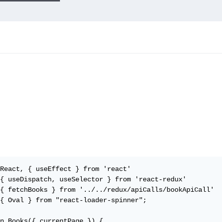
React, { useEffect } from 'react'

{ useDispatch, useSelector } from 'react-redux'

{ fetchBooks } from '../../redux/apiCalls/bookApiCall'

{ Oval } from "react-loader-spinner";

n Books({ currentPage }) {
