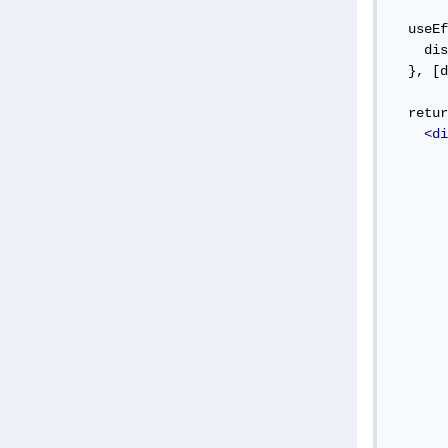
  useEf
    dis
  }, [d
  retur
<di
       
       
       