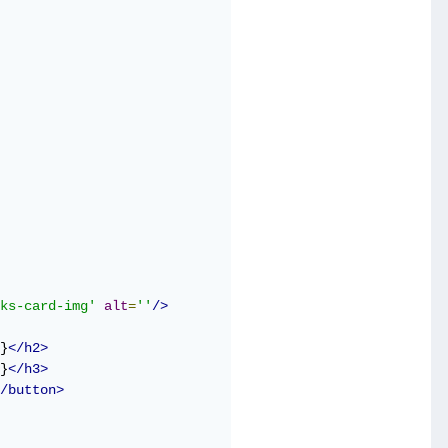
ks-card-img'
alt
=
''
/>
}
</h2>
}
</h3>
/button>