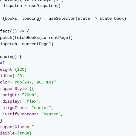
 dispatch = useDispatch()

 {books, loading} = useSelector(state => state.book)

fect(() => {

patch(fetchBooks(currentPage))

ispatch, currentPage])

oading) {

al
eight
=
{120}
idth
=
{120}
olor
=
"rgb(247, 96, 14)"
rapperStyle
=
{{
height
: 
"70vh"
,

display
: 
"flex"
,

alignItems
: 
"center"
,

justifyContent
: 
"center"
,

}

rapperClass
=
""
isible
=
{true}