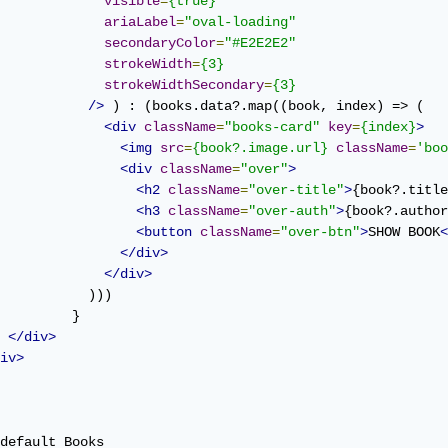
visible
=
{true}
ariaLabel
=
"oval-loading"
secondaryColor
=
"#E2E2E2"
strokeWidth
=
{3}
strokeWidthSecondary
=
{3}
/>
 ) : (books.data?.map((book, index) => (

<div
className
=
"books-card"
key
=
{index}
>
<img
src
=
{book?.image.url}
className
=
'boo
<div
className
=
"over"
>
<h2
className
=
"over-title"
>
{book?.title
<h3
className
=
"over-auth"
>
{book?.author
<button
className
=
"over-btn"
>
SHOW BOOK
<
</div>
</div>
           )))

         }  

</div>
iv>
default Books