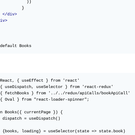
           ))

         }  

</div>
iv>
default Books
React, { useEffect } from 'react'

{ useDispatch, useSelector } from 'react-redux'

{ fetchBooks } from '../../redux/apiCalls/bookApiCall'

{ Oval } from "react-loader-spinner";

n Books({ currentPage }) {

 dispatch = useDispatch()

 {books, loading} = useSelector(state => state.book)
