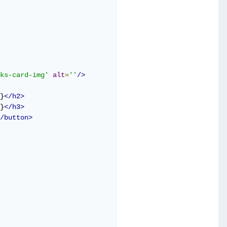
ks-card-img'
alt
=
''
/>
}
</h2>
}
</h3>
/button>