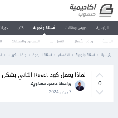
الرئيسية
دروس ومقالات
أسئلة وأجوبة
كتب
دورات
البرمجة
ريادة الأعمال
العمل الحر
التسويق والمبيعات
ال
الرئيسية
أسئلة وأجوبة
الأقسام
أسئلة البرمجة
جافا سكريبت
لماذا
لماذا يعمل كود React الثاني بشكل صحيح بينما الكود الأول لا يعمل؟
0
بواسطة محمود سعداوي2
7 يونيو 2024