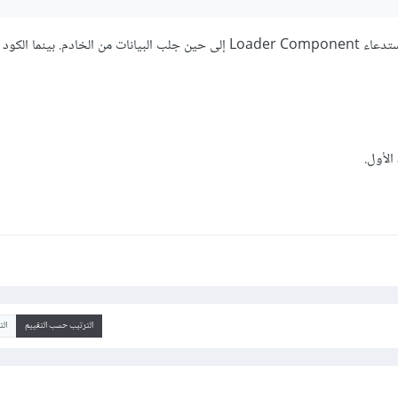
الكود الثاني يعمل بشكل جيد حيث يتم إستدعاء Loader Component إلى حين جلب البيانات من الخادم. بينم
الأول.
الترتيب حسب التقييم
ال