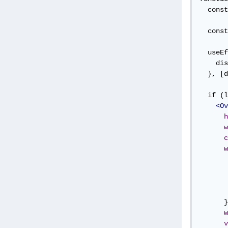
  const
  const
  useEf
    dis
  }, [d
  if (l
<Ov
h
w
c
w
      }
w
v