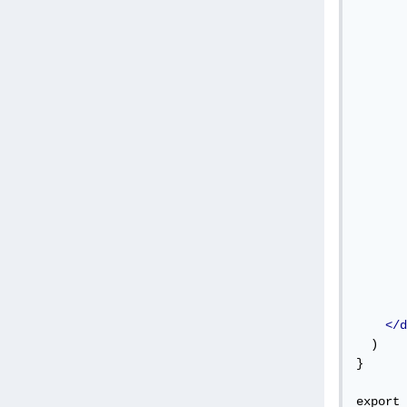
       
       
</d
  )

}

export 