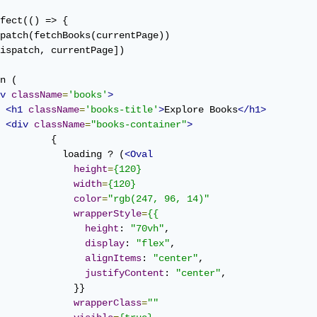
fect(() => {

patch(fetchBooks(currentPage))

ispatch, currentPage])

n (

v
className
=
'books'
>
<h1
className
=
'books-title'
>
Explore Books
</h1>
<div
className
=
"books-container"
>
         {

           loading ? (
<Oval
height
=
{120}
width
=
{120}
color
=
"rgb(247, 96, 14)"
wrapperStyle
=
{{
height
: 
"70vh"
,

display
: 
"flex"
,

alignItems
: 
"center"
,

justifyContent
: 
"center"
,

             }}

wrapperClass
=
""