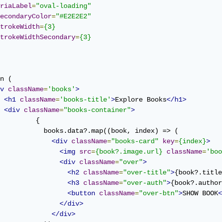
riaLabel
=
"oval-loading"
econdaryColor
=
"#E2E2E2"
trokeWidth
=
{3}
trokeWidthSecondary
=
{3}
n (

v
className
=
'books'
>
<h1
className
=
'books-title'
>
Explore Books
</h1>
<div
className
=
"books-container"
>
         {

           books.data?.map((book, index) => (

<div
className
=
"books-card"
key
=
{index}
>
<img
src
=
{book?.image.url}
className
=
'boo
<div
className
=
"over"
>
<h2
className
=
"over-title"
>
{book?.title
<h3
className
=
"over-auth"
>
{book?.author
<button
className
=
"over-btn"
>
SHOW BOOK
<
</div>
</div>