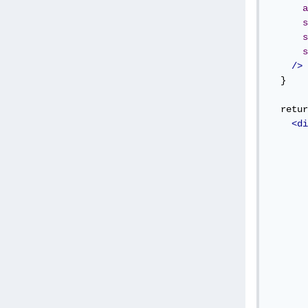
a
s
s
s
/>
  }

  retur
<di
       
       