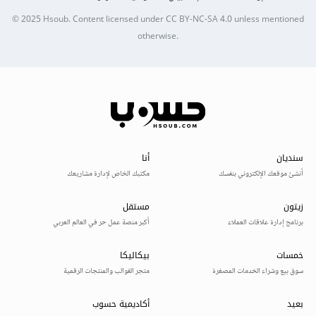
© 2025
Hsoub
.
Content licensed under
CC BY-NC-SA 4.0
unless mentioned
otherwise.