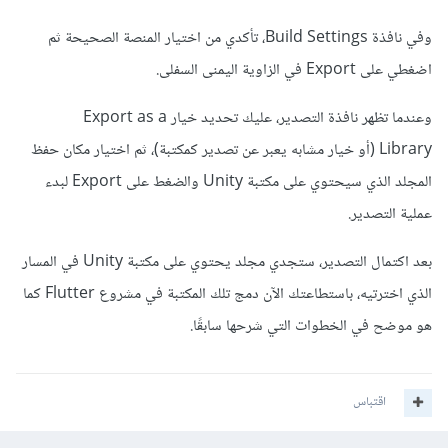
أضيفي الحزمة التالية في القسم dependencies:
وفي نافذة Build Settings، تأكدي من اختيار المنصة الصحيحة ثم
اضغطي على Export في الزاوية اليمنى السفلى.
ثم نفذي هذه التعليمة flutter pub get لتنزيل الحزمة.
وعندما تظهر نافذة التصدير، عليك تحديد خيار Export as a
إعدادات Android:
Library (أو خيار مشابه يعبر عن تصدير كمكتبة)، ثم اختيار مكان حفظ
المجلد الذي سيحتوي على مكتبة Unity والضغط على Export لبدء
انسخي محتويات مجلد Unity الذي قمتي بتصديره كـ
عملية التصدير.
Library إلى مجلد android في مشروع Flutter.
بعد اكتمال التصدير، ستجدي مجلد يحتوي على مكتبة Unity في المسار
افتحي ملف android/settings.gradle وأضيفي ما
الذي اخترتيه، باستطاعتك الآن دمج تلك المكتبة في مشروع Flutter كما
يلي:
هو موضح في الخطوات التي شرحها سابقًا.
اقتباس
include ':unityLibrary'

project(':unityLibrary').projectDir = 
new 