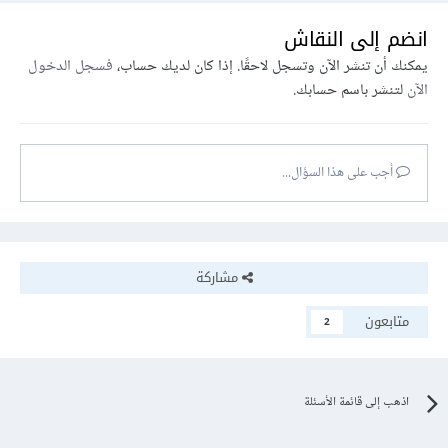
File('../path_to_your_unity_library')
انضم إلى النقاش
افتحي ملف android/app/build.gradle وأضيفي ما
يمكنك أن تنشر الآن وتسجل لاحقًا. إذا كان لديك حساب،
فسجل الدخول
يلي في قسم dependencies:
الآن
لتنشر باسم حسابك.
أجب على هذا السؤال...
implementation 
project(':unityLibrary')
و الأن يمكنك انشاء الواجهات ووضع عناصر يونتي
بداخلها
مشاركة
متابعون
2
اذهب إلى قائمة الأسئلة