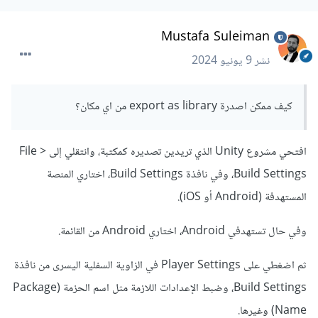
اضغطي على Player Settings وأعيدي ضبط الإعدادات
اللازمة مثل اسم الحزمة.
Mustafa Suleiman
تصدير Unity كـ Unity as a Library:
انتقلي إلى File > Build Settings.
نشر
9 يونيو 2024
اختاري Android أو iOS، ثم اضغطي على Export.
كيف ممكن اصدرة export as library من اي مكان؟
اختاري Export as a Library بدلاً من APK.
افتحي مشروع Unity الذي تريدين تصديره كمكتبة، وانتقلي إلى File >
اختاري مكان حفظ المجلد واضغطي على Export.
Build Settings، وفي نافذة Build Settings، اختاري المنصة
دمج Unity مع Flutter:
المستهدفة (Android أو iOS).
افتحي Android Studio وأنشأي مشروع Flutter
وفي حال تستهدفي Android، اختاري Android من القائمة.
جديد.
ثم اضغطي على Player Settings في الزاوية السفلية اليسرى من نافذة
انتقلي إلى مجلد المشروع في Flutter وافتحي ملف
Build Settings، وضبط الإعدادات اللازمة مثل اسم الحزمة (Package
pubspec.yaml.
Name) وغيرها.