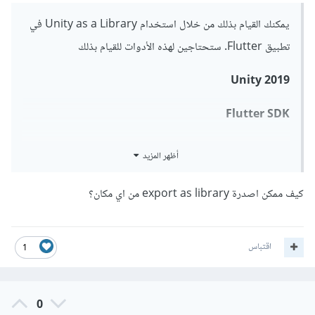
يمكنك القيام بذلك من خلال استخدام Unity as a Library في
تطبيق Flutter. ستحتاجين لهذه الأدوات للقيام بذلك
Unity 2019
Flutter SDK
Android Studio (مع إعداد Android SDK)
أظهر المزيد
Xcode (لنظام iOS)
كيف ممكن اصدرة export as library من اي مكان؟
و اليك هذه الخطوات لربط مشروع اليونتي مع الفلاتر:
إنشاء مشروع Unity
:
اقتباس
1
يمكنك انشاء المشروع و تطوير اللعبة , ثم انتقلي إلى File >
Build Settings، وحددي Android كمنصة إذا كنتي
تستهدفين Android (أو iOS إذا كنتي تستهدفين iOS).
0