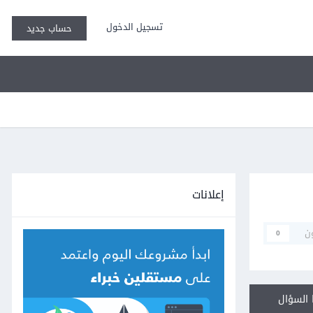
تسجيل الدخول
حساب جديد
إعلانات
ن
0
السؤال