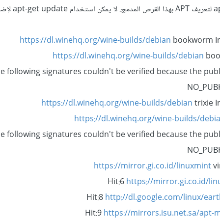
الرجاء استخدام apt-cdrom لتعري
https://dl.winehq.org/wine-builds/debian
bookworm In
https://dl.winehq.org/wine-builds/debian
boo
e following signatures couldn't be verified because the publi
NO_PUBK
https://dl.winehq.org/wine-builds/debian
trixie 
https://dl.winehq.org/wine-builds/debi
e following signatures couldn't be verified because the publi
NO_PUBK
https://mirror.gi.co.id/linuxmint
vi
Hit:6
https://mirror.gi.co.id/li
Hit:8
http://dl.google.com/linux/ear
Hit:9
https://mirrors.isu.net.sa/apt-