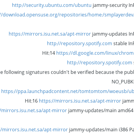
http://security.ubuntu.com/ubuntu
jammy-security InR
://download.opensuse.org/repositories/home:/smplayerde
https://mirrors.isu.net.sa/apt-mirror
jammy-updates InR
http://repository.spotify.com
stable In
Hit:14
https://dl.google.com/linux/chro
http://repository.spotify.com
e following signatures couldn't be verified because the publi
NO_PUBK
5
https://ppa.launchpadcontent.net/tomtomtom/woeusb/u
Hit:16
https://mirrors.isu.net.sa/apt-mirror
jammy
//mirrors.isu.net.sa/apt-mirror
jammy-updates/main amd64 
//mirrors.isu.net.sa/apt-mirror
jammy-updates/main i386 Pa