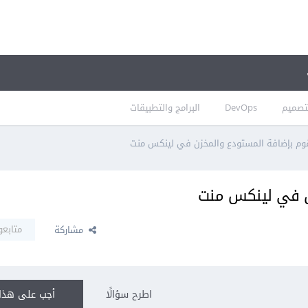
تصميم
DevOps
البرامج والتطبيقات
وم بإضافة المستودع والمخزن في لينكس منت
ن في لينكس منت
متابعو
مشاركة
اطرح سؤالًا
أجب على هذا 