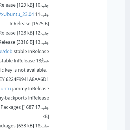
جلب:10
elease [129 kB]
جلب:11
v/xUbuntu_23.04
InRelease [1525 B]
جلب:12
elease [128 kB]
جلب:13
Release [3316 B]
me/deb
stable InRelease
خطأ:13
stable InRelease
c key is not available:
EY 6224F9941A8AA6D1
buntu
jammy InRelease
-backports InRelease
جلب:17
Packages [1687
kB]
جلب:18
ckages [633 kB]