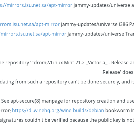
s://mirrors.isu.net.sa/apt-mirror
jammy-updates/universe 
rrors.isu.net.sa/apt-mirror
jammy-updates/universe i386 Pa
/mirrors.isu.net.sa/apt-mirror
jammy-updates/universe Tran
الحزم... تمّ%
The repository 'cdrom://Linux Mint 21.2 _Victoria_ - Releas
Release' does 
dating from such a repository can't be done securely, and i
: See apt-secure(8) manpage for repository creation and user
rror:
https://dl.winehq.org/wine-builds/debian
bookworm InR
signatures couldn't be verified because the public key is n