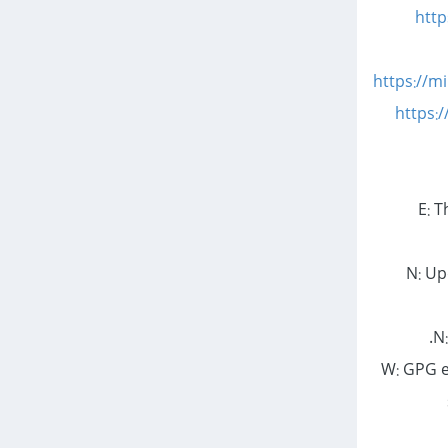
http
https://mi
https:/
E: 
N: Up
N
W: GPG e