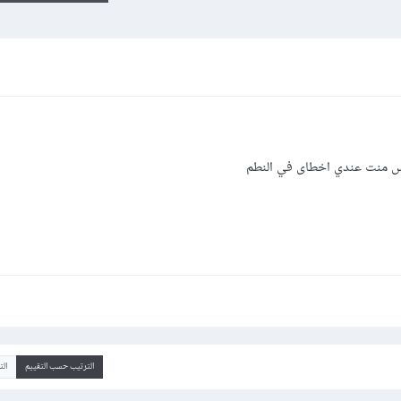
كس منت عندي اخطاى في النطم
الترتيب حسب التقييم
ال