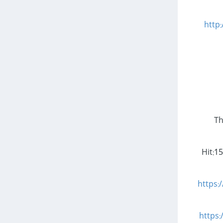
http
Th
Hit:1
https:
https: