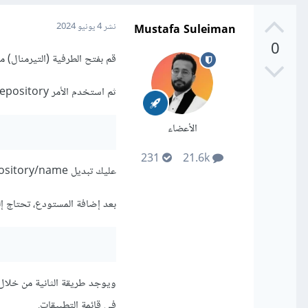
Mustafa Suleiman
نشر
4 يونيو 2024
0
قم بفتح الطرفية (التيرمنال) من قائمة
ثم استخدم الأمر add-apt-repository لإضافة المستودع الجديد:
الأعضاء
231
21.6k
عليك تبديل repository/name بعنوان المستودع الذي تريد إضافته.
بعد إضافة المستودع، تحتاج إل
في قائمة التطبيقات.