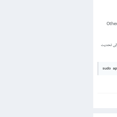
ادات Settings في نافذة "إدارة التحديثات"، ثم انتقل إلى علامة التبويب "المستودعات الأخرى" (Other
اج إلى تحديث
sudo ap