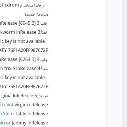
مدمجة جديدة.
جلب:3
Release [8045 B]
خطأ:3
kworm InRelease
c key is not available:
EY 76F1A20FF987672F
جلب:4
InRelease [6264 B]
خطأ:4
trixie InRelease
an
c key is not available:
EY 76F1A20FF987672F
تجاهل:5
rginia InRelease
nuxmint
virginia Release
th/deb
stable InRelease
mirror
jammy InRelease