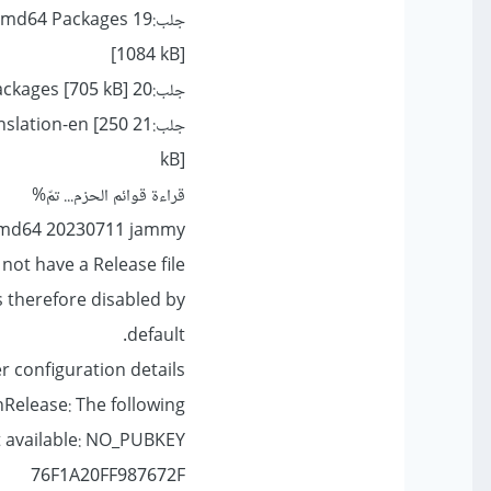
جلب:19
amd64 Packages
[1084 kB]
جلب:20
ckages [705 kB]
جلب:21
slation-en [250
kB]
قراءة قوائم 
e amd64 20230711 jammy
not have a Release file.
s therefore disabled by
default.
 configuration details.
elease: The following
ot available: NO_PUBKEY
76F1A20FF987672F