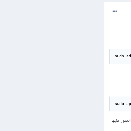
sudo ad
sudo ap
ارة التحديثات" (Update Manager) وتستطيع العثور عليها