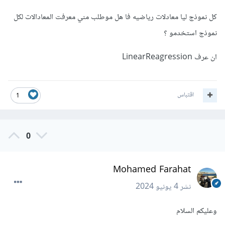
في حال العلاقة بين متغيراتك خطية وتحتاج إلى تفسير بسيط
للنموذج.
كل نموذج ليا معادلات رياضيه فا هل موطلب مني معرفت المعادالات لكل
نموذج استخدمو ؟
بينما RandomForestClassifier نموذج أكثر تعقيدًا يستخدم
للأغراض التصنيفية، ويعمل بشكل جيد عندما تكون البيانات معقدة
ان عرف LinearReagression
وتحتوي على العديد من الميزات التي قد تتفاعل مع بعضها بطرق
غير خطية، ويتميز بأنه يستخدم مجموعة من الأشجار decision
اقتباس
1
trees ويجمع نتائجها للحصول على تصنيف أكثر دقة.
واستخدم التحقق المتبادل لتقييم أداء النموذج على مجموعة من
0
البيانات غير المرئية للنموذج، و
قد تحتاج إلى ضبط الباراميترات
للنماذج المعقدة لتحسين أدائها.
Mohamed Farahat
نشر
4 يونيو 2024
وعليكم السلام