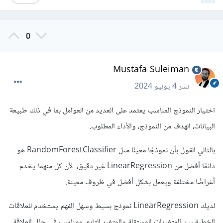
0
Mustafa Suleiman
نشر
4 يونيو 2024
اختيار النموذج المناسب يعتمد على العديد من العوامل بما في ذلك طبيعة
البيانات، الهدف من النموذج، والأداء المطلوب.
بالتالي القول بأن نموذجًا معينًا مثل RandomForestClassifier هو
دائمًا أفضل من LinearRegression غير دقيق، لأن كل منهما يخدم
أغراضًا مختلفة ويعمل بشكل أفضل في ظروف معينة.
لديك LinearRegression نموذج بسيط وسهل الفهم يستخدم للعلاقات
الخطية بين المتغيرات المستقلة والمتغير التابع، ومناسب في حال العلاقة