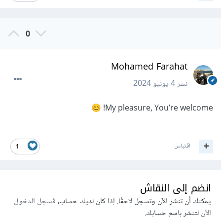
[ y = \beta_0 + \beta_1 x ]
0
Where:
(y) represents the target value (dependent
Mohamed Farahat
variable).
نشر
4 يونيو 2024
(x) represents the independent variable.
My pleasure, You’re welcome!
😊
(\beta_0) and (\beta_1) are the regression
coefficients.
اقتباس
1
As for the RandomForestClassifier model, it relies
on an ensemble of decision trees and doesn’t
انضم إلى النقاش
have a specific mathematical equation in the
يمكنك أن تنشر الآن وتسجل لاحقًا. إذا كان لديك حساب،
فسجل الدخول
same way.
الآن
لتنشر باسم حسابك.