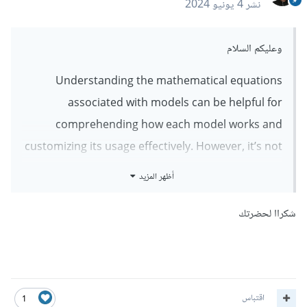
نشر
4 يونيو 2024
وعليكم السلام
Understanding the mathematical equations
associated with models can be helpful for
comprehending how each model works and
customizing its usage effectively. However, it’s not
necessary to memorize all the equations in detail.
أظهر المزيد
In fact, you can rely on programming libraries and
available tools to execute these equations instead
شكراا لحضرتك
of memorizing them manually.
For example, in the case of Linear Regression, the
main equation is:
اقتباس
1