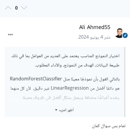
0
Ali Ahmed55
نشر
4 يونيو 2024
اختيار النموذج المناسب يعتمد على العديد من العوامل بما في ذلك
طبيعة البيانات، الهدف من النموذج، والأداء المطلوب.
بالتالي القول بأن نموذجًا معينًا مثل RandomForestClassifier
هو دائمًا أفضل من LinearRegression غير دقيق، لأن كل منهما
يخدم أغراضًا مختلفة ويعمل بشكل أفضل في ظروف معينة.
أظهر المزيد
لديك LinearRegression نموذج بسيط وسهل الفهم يستخدم
للعلاقات الخطية بين المتغيرات المستقلة والمتغير التابع، ومناسب
تمام بس سوال كمان