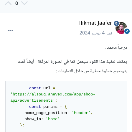
0
.
catch
(
error 
=>
{
طباعة
الخطأ
على
الكونسول
//
    console
.
error
(
error
);
Hikmat Jaafer
});
نشر
4 يونيو 2024
ففي البداية نقوم باستيراد مكتبة Axios باستخدام:
مرحباً محمد ,
import
 axios 
from
'axios'
;.
يمكنك نتفيذ هذا الكود سيعمل كما في الصورة المرفقة , أيضاً قمت
بعد ذلك، نعرّف كائنا JavaScript jsonObject بنفس بنية الكائن
بتوضيح خطوة خطوة من خلال التعليقات
:
JSON الموجود في جزء "Body => Raw" من الصورة.
ثم نستخدم طريقة axios.post() لإرسال طلب POST إلى الرابط
const
 url 
=
'https://alsouq.anevex.com/app/shop-
الذي تريد وفي حالتنا
api/advertisements'
;
const
 params 
=
{
https://alsouq.anevex.com/app/shop-
      home_page_position
:
'Header'
,
api/advertisements.
      show_in
:
'home'
};