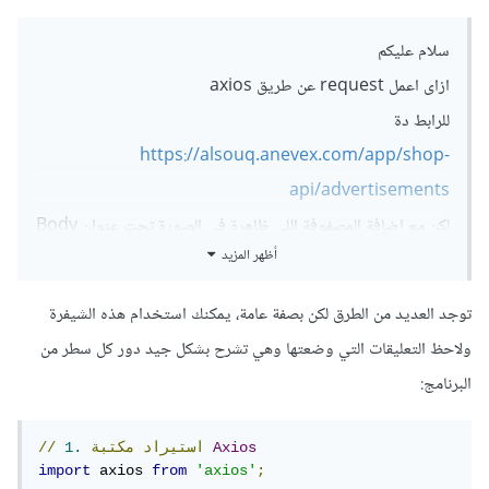
سلام عليكم
ازاى اعمل request عن طريق axios
للرابط دة
https://alsouq.anevex.com/app/shop-
api/advertisements
لكن مع اضافة المصفوفة اللى ظاهرة فى الصورة تحت عنوان Body
أظهر المزيد
=> Raw
لان بدون اضافة المصفوفة بترجعلى data فاضية
توجد العديد من الطرق لكن بصفة عامة، يمكنك استخدام هذه الشيفرة
ولاحظ التعليقات التي وضعتها وهي تشرح بشكل جيد دور كل سطر من
البرنامج:
Axios
استيراد
مكتبة
1.
//
import
 axios 
from
'axios'
;