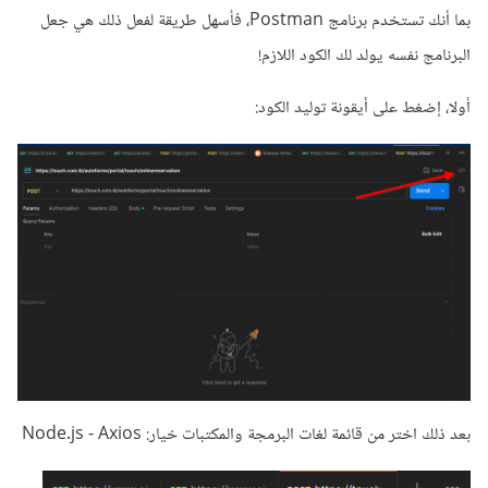
بما أنك تستخدم برنامج Postman، فأسهل طريقة لفعل ذلك هي جعل
البرنامج نفسه يولد لك الكود اللازم!
أولا، إضغط على أيقونة توليد الكود:
بعد ذلك اختر من قائمة لغات البرمجة والمكتبات خيار: Node.js - Axios