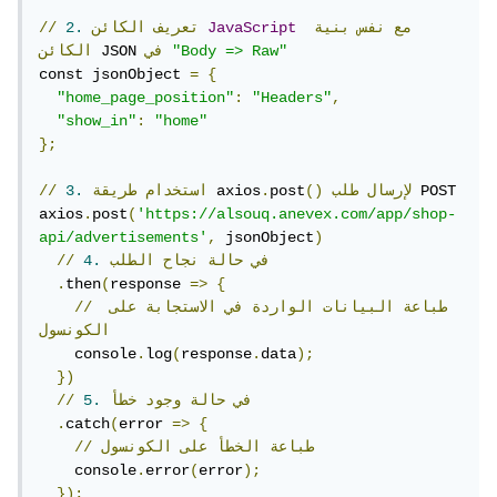
مع
نفس
بنية
JavaScript
تعريف
الكائن
2.
//
"Body => Raw"
في
 JSON 
الكائن
const jsonObject 
=
{
"home_page_position"
:
"Headers"
,
"show_in"
:
"home"
};
 POST

لإرسال
طلب
()
post
.
 axios
استخدام
طريقة
3.
//
axios
.
post
(
'https://alsouq.anevex.com/app/shop-
api/advertisements'
,
 jsonObject
)
في
حالة
نجاح
الطلب
4.
//
.
then
(
response 
=>
{
طباعة
البيانات
الواردة
في
الاستجابة
على
//
الكونسول
    console
.
log
(
response
.
data
);
})
في
حالة
وجود
خطأ
5.
//
.
catch
(
error 
=>
{
طباعة
الخطأ
على
الكونسول
//
    console
.
error
(
error
);
});