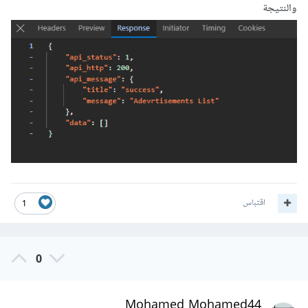
والنتيجة
اقتباس
1
0
Mohamed Mohamed44