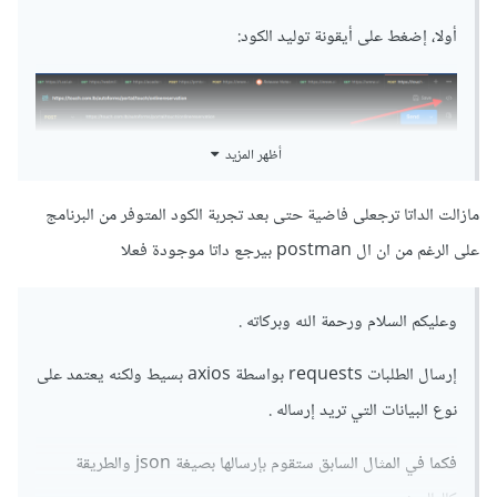
أولا، إضغط على أيقونة توليد الكود:
أظهر المزيد
مازالت الداتا ترجعلى فاضية حتى بعد تجربة الكود المتوفر من البرنامج
على الرغم من ان ال postman بيرجع داتا موجودة فعلا
وعليكم السلام ورحمة الله وبركاته .
بعد ذلك اختر من قائمة لغات البرمجة والمكتبات خيار: Node.js -
إرسال الطلبات requests بواسطة axios بسيط ولكنه يعتمد على
Axios
نوع البيانات التي تريد إرساله .
فكما في المثال السابق ستقوم بإرسالها بصيغة json والطريقة