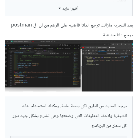
كالتالي
:
أظهر المزيد
const
 json 
=
 JSON
.
stringify
({
بعد التجربة مازالت ترجع الداتا فاضية على الرغم من ان ال postman
home_page_position
:
"Header"
,
show_in
:
"home"
});
يرجع داتا حقيقية
const
 res 
=
await
axios
.
post
(
'https://alsouq.anevex.com/app/s
hop-api/advertisements'
,
 json
);
وهكذا سيتم إرسال الطلب .
أما إذا أردت إرسالها ك form سنقوم بالتالي
:
let
 data 
=
new
FormData
();
data
.
append
(
"home_page_position"
,
توجد العديد من الطرق لكن بصفة عامة، يمكنك استخدام هذه
"Header"
);
الشيفرة ولاحظ التعليقات التي وضعتها وهي تشرح بشكل جيد دور
data
.
append
(
"show_in"
,
"home"
);
const
 res 
=
await
كل سطر من البرنامج:
axios
.
post
(
'https://alsouq.anevex.com/app/s
hop-api/advertisements'
,
 data
);