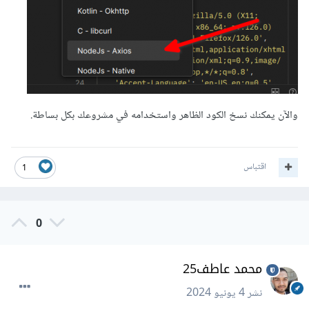
والآن يمكنك نسخ الكود الظاهر واستخدامه في مشروعك بكل بساطة.
اقتباس
1
0
محمد عاطف25
نشر
4 يونيو 2024