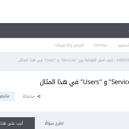
تصميم
DevOps
البرامج والتطبيقات
MER - كيف أمثل العلاقة بين "Services" و "Users" في هذا المثال
متابعو
مشاركة
اطرح سؤالًا
أجب على هذا 