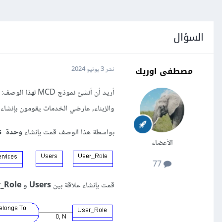
السؤال
مصطفى اوريك
نشر
3 يونيو 2024
أريد أن أنشئ نم
والزبناء, عارضي الخدمات يقومون بإنشاء ا
بواسطة هذا الوصف قمت بإنشاء
وحدة Services
الأعضاء
77
قمت بإنشاء علاقة بين
Users
و
_Role