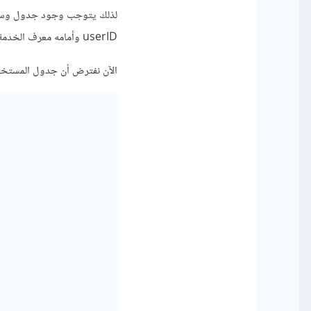
userID وأمامه معرف الخدمة المسموحة له serviceID ويمكن تكرار نفس المستخدم مع أكثر من خدمة.
الآن نفترض أن جدول المستخد