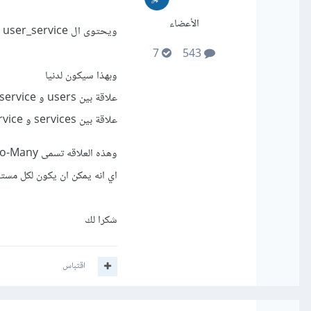
الأعضاء
ويحتوى ال user_service على المفتاحين الأساسيين لكل منهما( users_id و services_id )
7
543
وبهذا سيكون لدنيا
علاقة بين users و user_service
علاقة بين services و user_service
وهذه العلاقه تسمى Many-to-Many
اي انه يمكن ان يكون لكل مست
شكرا لك
اقتباس