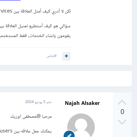
لكن لا أدري كيف أمثل العلاقة بين Services و Users
سؤالي هو كيف أستطيع تمثيل العلاقة بين 
يقومون بإنشاء الخدمات, فقط المستخدمي
اقتباس
Najah Alsaker
نشر
3 يونيو 2024
0
مرحبا
@مصطفى اوريك
يمكنك عمل علاقه بين users وال service ونسميه مثلا user_service