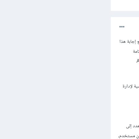
 إجابة هذا
امة
Authen
ة لإدارة
دد إلى
ر من مستخدم،