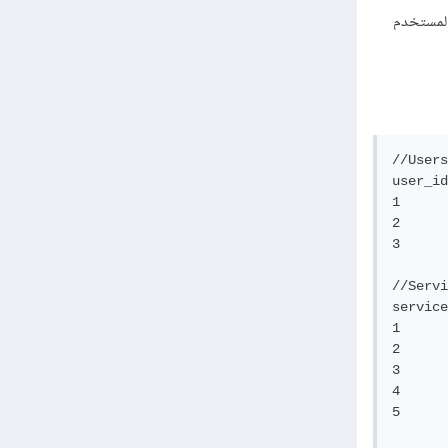
 وفيه يتم ذكر معرف المستخدم
//Users
user_id		user_name

1		user1

2		user2

3		user3

//Servi
service_id	servi
1		service1

2		service2

3		service3

4		service4
