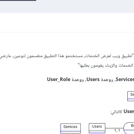
وذج MCD لهذا الوصف: "تطبيق ويب لعرض الخدمات, مستخدمو هذا التطبيق منقسمون لنوعين, عار
لخدمات والزبناء يقومون بطلبها"
, و
وحدة Users
, و
وحدة User_Role
User
كالتالي: