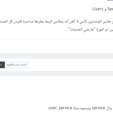
هاتين الوحدتين, لأنني لا أظن أنه يمكنني الربط بطريقة مباشرة فليس كل المس
ن ذو النوع "عارضي الخدمات"
الترتيب حسب التقييم
ال