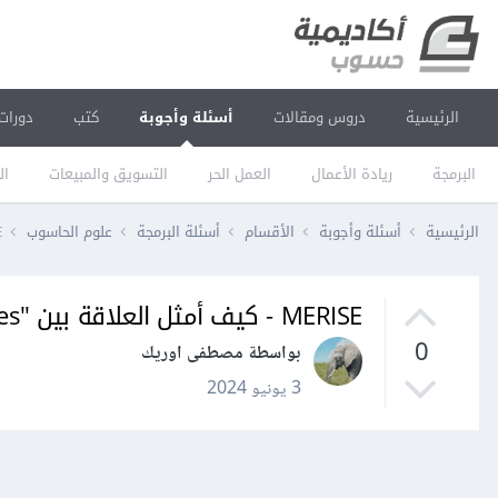
الرئيسية
دروس ومقالات
أسئلة وأجوبة
كتب
دورات
البرمجة
ريادة الأعمال
العمل الحر
التسويق والمبيعات
ال
الرئيسية
أسئلة وأجوبة
الأقسام
أسئلة البرمجة
علوم الحاسوب
ISE
MERISE - كيف أمثل العلاقة بين "Services" و "Users" في هذا المثال
0
بواسطة مصطفى اوريك
3 يونيو 2024