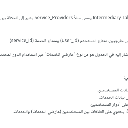
عليك إنشاء جدول وسيط Intermediary Table يسمى مثلاً e_Providers
لمستخدم (user_id) ومفتاح الخدمة (service_id).
ار إليه في الجدول هو من نوع "عارضي الخدمات" عبر استخدام الدور المحد
ي:
ت.