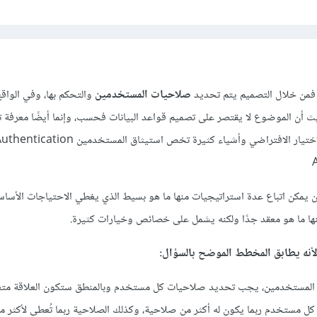
 فمن خلال التصميم يتم تحديد
صلاحيات المستخدمين
والتحكم بها، وفي الواقع
 أن الموضوع لا يقتصر على تصميم قواعد البيانات فحسب، وإنما أيضًا معرفة ت
بالصلاحيات واختياراتها وما الاختيار الافتراضي وأشياء كثيرة تخص استيثاق المستخدمين tication
مكن اتباع عدة استراتيجيات منها ما هو بسيط الذي يغطي الاحتياجات الأساسي
ا ما هو معقد جدًا ولكنه يشمل على خصائص وخيارات كثيرة.
أنه يطابق المخطط الموضح بالسؤال:
 المستخدمين، يجب تحديد صلاحيات كل مستخدم وبالمنطق ستكون العلاقة متع
 Many-to-Many لأن كل مستخدم ربما يكون له أكثر من صلاحية، وكذلك الصلاحية ربما تُعطى لأكث