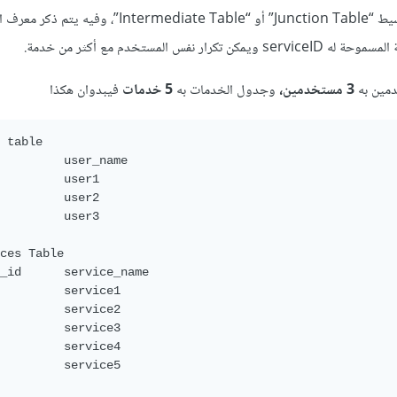
لذلك يتوجب وجود جدول وسيط “Junction Table” أو “Intermediate Table”،
مين به
3 مستخدمين،
وجدول الخدمات به
5 خدمات
فيبدوان هكذا
 table

ces Table

ce_name

5		service5