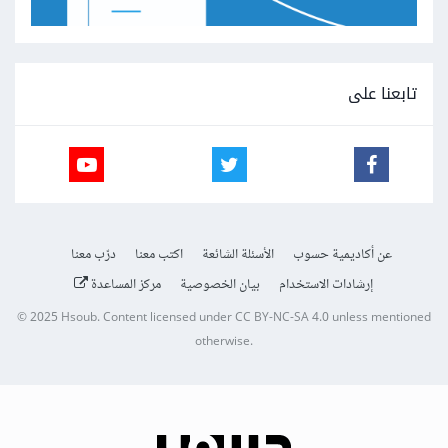
تابعنا على
عن أكاديمية حسوب
الأسئلة الشائعة
اكتب معنا
درّب معنا
إرشادات الاستخدام
بيان الخصوصية
مركز المساعدة
© 2025
Hsoub
.
Content licensed under
CC BY-NC-SA 4.0
unless mentioned
otherwise.