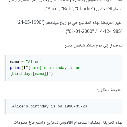
هنا قمنا بإنشاء قاموس يسمى birthdays و يحتوي على مفاتيح وهي
أسماء الأشخاص ("Alice"، "Bob"، "Charlie").
القيم المرتبطة بهذه المفاتيح هي تواريخ ميلادهم ("1990-05-24"،
"1985-12-14"، "2000-01-01").
للوصول إلى يوم ميلاد شخص معين:
name 
=
"Alice"
print
(
f
"{name}'s birthday is on 
{birthdays[name]}"
)
النتيجة ستكون:
 Alice's birthday is on 1990-05-24
بهذه الطريقة، يمكنك استخدام القاموس لتخزين واسترجاع معلومات