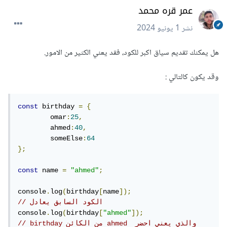
عمر قره محمد
نشر
1 يونيو 2024
هل يمكنك تقديم سياق اكبر للكود، فقد يعني الكثير من الامور.
وقد يكون كالتالي
:
const
 birthday 
=
{
	omar
:
25
,
	ahmed
:
40
,
	someElse
:
64
};
const
 name 
=
"ahmed"
;
console
.
log
(
birthday
[
name
]);
// الكود السابق يعادل
console
.
log
(
birthday
[
"ahmed"
]);
// birthday من الكائن ahmed والذي يعني احضر 