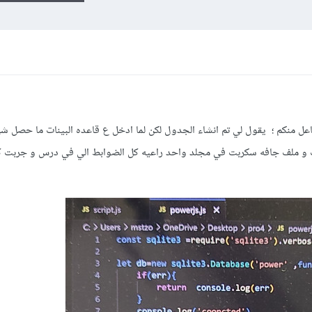
عل منكم ؛ يقول لي تم انشاء الجدول لكن لما ادخل ع قاعده البينات ما حصل ش
ت و ملف جافه سكربت في مجلد واحد راعيه كل الضوابط الي في درس و جربت كث