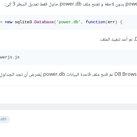
=
new
 sqlite3
.
Database
(
'power.db'
,
function
(
err
)
{
werjs.js
الكات