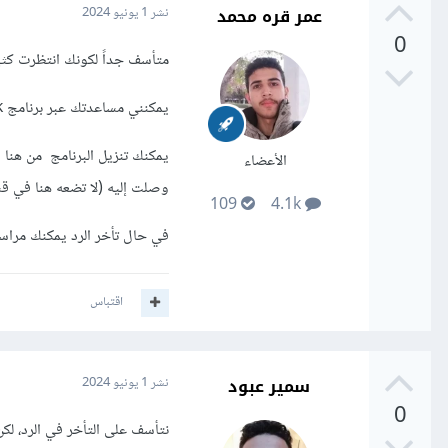
عمر قره محمد
نشر
1 يونيو 2024
0
متأسف جداً لكونك انتظرت كثي
يمكنني مساعدتك عبر برنامج any desk ومعاينة سبب المشكلة على جهازك،
يمكنك تنزيل البرنامج من هنا
n
الأعضاء
وصلت إليه (لا تضعه هنا في قسم
109
4.1k
في حال تأخر الرد يمكنك مراس
اقتباس
سمير عبود
نشر
1 يونيو 2024
0
نتأسف على التأخر في الرد، لك