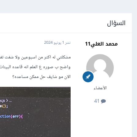
السؤال
محمد العلي11
نشر
1 يونيو 2024
مشكلتي له اكثر من اسبوعين ولا شفت تفا
واضح ب صوره ع العلم انه قاعده البينا
الان مو شايف حل ممكن مساعده؟
الأعضاء
41