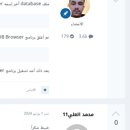
ملف database آخر إسمه power بدون لاحقة و تفتح ملف power.db حاول فقط تعديل السطر 3 إلى:
الأعضاء
179
3.6k
ثم أغلق برنامج DB Browser، ثم أعد تنفيذ الملف:
بعد ذلك أعد تشغيل برنامج DB Browser ثم فتح ملف قاعدة البيانات power.db يُفترض أن تجد الجداول التي أنشأتها.
اقتباس
محمد العلي11
نشر
1 يونيو 2024
0
ضبط شكراً