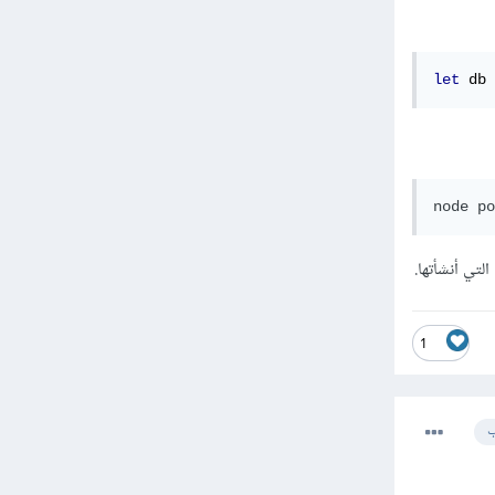
let
 db 
node po
1
ب