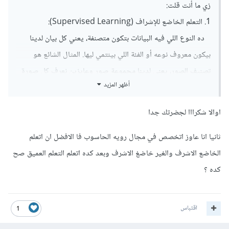
زي ما أنت قلت:
1. التعلم الخاضع للإشراف (Supervised Learning):
ده النوع اللي فيه البيانات بتكون متصنفة، يعني كل بيان لدينا
بيكون معروف نوعه أو الفئة اللي بينتمي ليها. المثال الشائع هو
تصنيف الصور، يعني لدينا مجموعة صور وعايزين نعرف كل صورة
أظهر المزيد
فيها قطة ولا كلب.
2. التعلم غير الخاضع للإشراف (Unsupervised Learning):
اوالا شكرااا لجضرتك جدا
هنا البيانات ما بتبقاش متصنفة، يعني مش عارفين كل بيان ينتمي
لفئة إيه. بنستخدم النوع ده لايجاد أنماط أو تجمعات في البيانات.
ثانيا انا عاوز اتخصص في مجال رويه الحاسوب فا الافضل ان اتعلم
مثال على ده هو تجميع العملاء حسب تصرفاتهم في الشراء.
الخاضع الاشرف والغير خاضغ الاشرف وبعد كده اتعلم التعلم العميق صح
3. التعلم شبه الخاضع للإشراف (Semi-Supervised
كده ؟
Learning):
ده نوع بين الاثنين، يعني لدينا بعض البيانات متصنفة وبعض
اقتباس
1
البيانات غير متصنفة. بنستخدم النوع ده لما يكون لدينا بيانات كتير