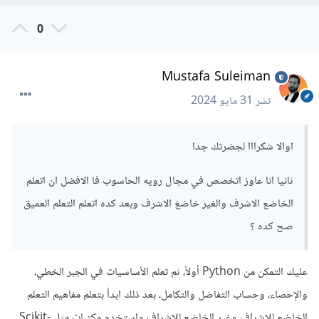
بس ليس لدينا الوقت أو الموارد نصنفها كلها.
0
4. التعلم المعزز (Reinforcement Learning):
ده نوع مختلف قليلا، فيه الآلة بتتعلم عن طريق التجربة والخطأ.
Mustafa Suleiman
بتاخد قرارات وبناء على نتيجة القرار (إيجابي أو سلبي) بتتعلم
تحسن من قراراتها المستقبلية. مثال على ده هو الألعاب، زي لعبة
نشر
31 مايو 2024
الشطرنج، الآلة بتتعلم تلعب وتفوز عن طريق التجربة.
اوالا شكرااا لجضرتك جدا
هل لازم تتعلم كل الأنواع؟
الجواب البسيط هو: لأ، مش لازم تتعلم كل الأنواع من الأول. أفضل
ثانيا انا عاوز اتخصص في مجال رويه الحاسوب فا الافضل ان اتعلم
حاجة تبدأ تتعلم الأساسيات في كل نوع، وبعد كده تقدر تتخصص
الخاضع الاشرف والغير خاضغ الاشرف وبعد كده اتعلم التعلم العميق
في النوع اللي يناسب اهتمامك أو المجال اللي عايز تشتغل فيه.
صح كده ؟
مثال:
عليك التمكن من Python أولاً، ثم تعلم الأساسيات في الجبر الخطي،
- اذا كنت مهتم بتحليل البيانات والتنبؤات، ممكن تركز على التعلم
والإحصاء، وحساب التفاضل والتكامل، بعد ذلك ابدأ بتعلم مفاهيم التعلم
الخاضع للإشراف.
الخاضع للإشراف وغير الخاضع للإشراف واستخدم مكتبات مثل Scikit-