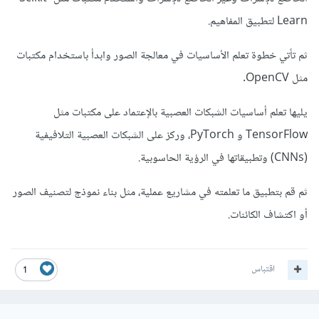
- اذا كنت شغلك هيكون أكتر في تجميع البيانات وتصنيفها، يبقى
Learn لتطبيق المفاهيم.
التعلم غير الخاضع للإشراف هيكون مناسب ليك.
- اذا كنت عندك مشروع فيه بيانات كتير مش متصنفة وتريد ان
ثم تأتي خطوة تعلم الأساسيات في معالجة الصور وابدأ باستخدام مكتبات
تستفيد منها، ممكن تتعلم التعلم شبه الخاضع للإشراف.
مثل OpenCV.
- اذا كنت مهتم بالألعاب أو الروبوتات أو الأنظمة اللي بتاخد قرارات
يليها تعلم أساسيات الشبكات العصبية بالإعتماد على مكتبات مثل
بشكل مستقل، يبقى التعلم المُعزز هيكون مناسب ليك.
TensorFlow و PyTorch، وركز على الشبكات العصبية التلافيفية
(CNNs) وتطبيقاتها في الرؤية الحاسوبية.
في النهاية، اختيارك للتخصص يعتمد على اهتماماتك والمجال الذي
تريد العمل فيه. لا توجد مشكلة في أن تبدأ بتعلم الأساسيات في
ثم قم بتطبيق ما تعلمته في مشاريع عملية، مثل بناء نموذج لتصنيف الصور
جميع الأنواع، ثم تختار النوع الذي ترى أنك ستتميز فيه.
أو اكتشاف الكائنات.
اقتباس
1