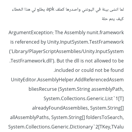
لما انشى بيئة في اليونتي واصدرها كملف apk يطلع لي هذا الخطاء
كيف يتم حلة
ArgumentException: The Assembly nunit.framework
is referenced by Unity.InputSystem.TestFramework
('Library/PlayerScriptAssemblies/Unity.InputSystem
.TestFramework.dll'). But the dll is not allowed to be
included or could not be found.
UnityEditor.AssemblyHelper.AddReferencedAssem
bliesRecurse (System.String assemblyPath,
System.Collections.Generic.List`1[T]
alreadyFoundAssemblies, System.String[]
allAssemblyPaths, System.String[] foldersToSearch,
System.Collections.Generic.Dictionary`2[TKey,TValu