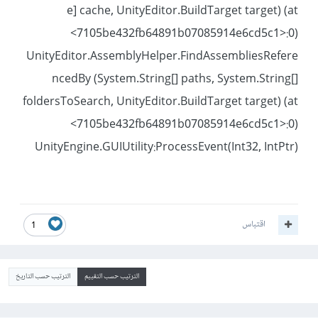
e] cache, UnityEditor.BuildTarget target) (at
<7105be432fb64891b07085914e6cd5c1>:0)
UnityEditor.AssemblyHelper.FindAssembliesRefere
ncedBy (System.String[] paths, System.String[]
foldersToSearch, UnityEditor.BuildTarget target) (at
<7105be432fb64891b07085914e6cd5c1>:0)
UnityEngine.GUIUtility:ProcessEvent(Int32, IntPtr)
اقتباس
1
الترتيب حسب التقييم
الترتيب حسب التاريخ