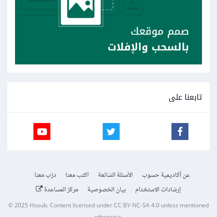
تابعنا على
عن أكاديمية حسوب
الأسئلة الشائعة
اكتب معنا
درّب معنا
إرشادات الاستخدام
بيان الخصوصية
مركز المساعدة
© 2025
Hsoub
.
Content licensed under
CC BY-NC-SA 4.0
unless mentioned