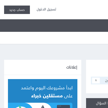
تسجيل الدخول
حساب جديد
إعلانات
ن
1
السؤال