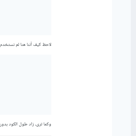
لاحظ كيف أننا هنا لم نستخدم else واستخدمنا not in. لو حاولنا عدم استخدام not in فسوف يصبح الكود هكذ
وكما ترى، زاد طول الكود بدون فائدة و