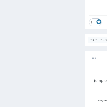
2
ترتيب حسب التاريخ
فـ in نستخدمها للتحقق من عنصر معين وهو name لتفقد إن كان موجودًا في تسلسل معين (مثل قائمة employees)،
 صحيحة