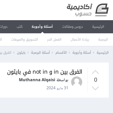
الرئيسية
دروس ومقالات
أسئلة وأجوبة
كتب
دورات
البرمجة
ريادة الأعمال
العمل الحر
التسويق والمبيعات
ال
الرئيسية
أسئلة وأجوبة
الأقسام
أسئلة البرمجة
بايثون
الفرق بين in و not in في 
الفرق بين in و not in في بايثون
0
بواسطة Muthanna Alqaisi
31 مايو 2024