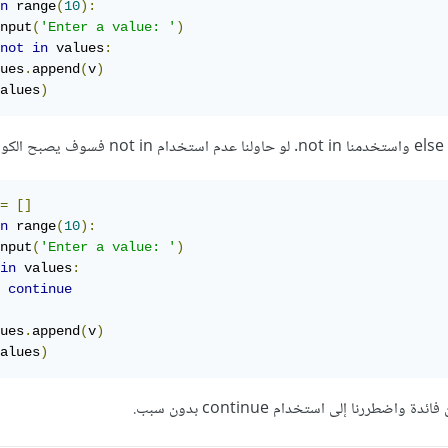
n
 range
(
10
):
nput
(
'Enter a value: '
)
not
in
 values
:
ues
.
append
(
v
)
alues
)
ا:
=
[]
n
 range
(
10
):
nput
(
'Enter a value: '
)
in
 values
:
continue
ues
.
append
(
v
)
alues
)
اضطررنا إلى استخدام continue بدون سبب.