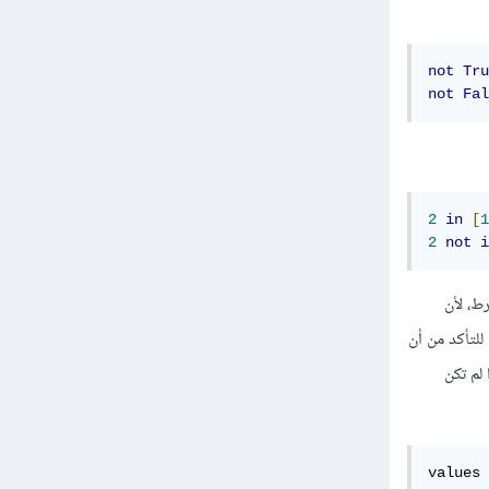
not
Tru
not
Fal
2
in
[
1
2
not
i
دم else لتحقيق عكس الشرط، لأن
الشرط لا يستخدم not in. لكن في بعض الأكواد الأخرى، قد يكون من المنظقي أكثر أن يتم استخدام not in للتأكد من أن
إذا لم تكن
values 