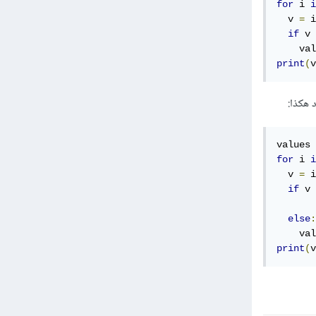
for
 i 
i
  v 
=
 i
if
 v 
    val
print
(
v
values 
for
 i 
i
  v 
=
 i
if
 v 
else
:
    val
print
(
v