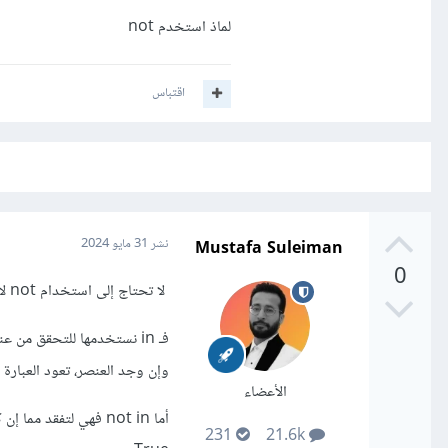
لماذ استخدم not
اقتباس
Mustafa Suleiman
نشر
31 مايو 2024
0
لا تحتاج إلى استخدام not لأنك تتحقق بالفعل مما إن كان الاسم موجودًا باستخدام in.
وإن وجد العنصر، تعود العبارة بق
الأعضاء
أما not in فهي لتفق
231
21.6k