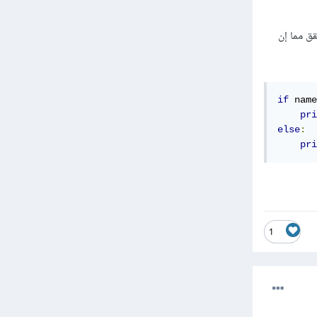
صحيح، ولو تريد التحقق مما إن
if
 name
pri
else
:
pri
1