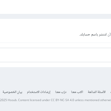
آن
لتنشر باسم حسابك.
الأسئلة الشائعة
اكتب معنا
درّب معنا
إرشادات الاستخدام
بيان الخصوصية
 2025
Hsoub
.
Content licensed under
CC BY-NC-SA 4.0
unless mentioned otherwi