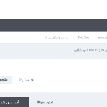
تصميم
DevOps
البرامج والتطبيقات
بايثون
متابعو
مشاركة
اطرح سؤالًا
أجب على هذا 