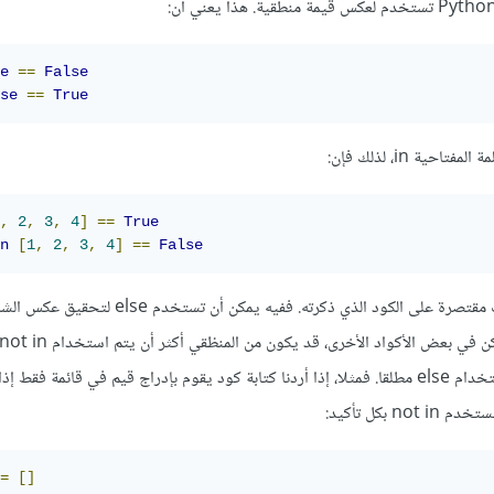
e
==
False
se
==
True
ية in، لذلك فإن:
,
2
,
3
,
4
]
==
True
n
[
1
,
2
,
3
,
4
]
==
False
لذلك، ففائدة الكلمة not ليست مقتصرة على الكود الذي ذكرته. ففيه يمكن أن تستخ
قيمة غير موجودة، ولا يتم استخدام else مطلقا. فمثلا، إذا أردنا كتابة كود يقوم بإدراج قيم في قائمة فقط 
 بكل تأكيد:
=
[]