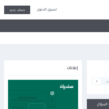
تسجيل الدخول
حساب جديد
إعلانات
ن
0
السؤال