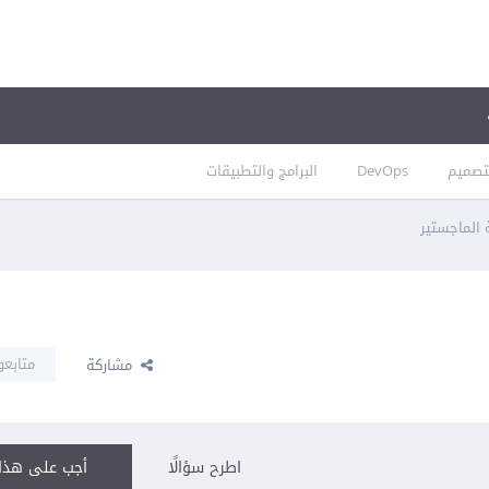
تصميم
DevOps
البرامج والتطبيقات
الماجستير
متابعو
مشاركة
اطرح سؤالًا
أجب على هذا 