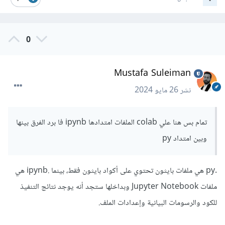
تجربة الكود ورؤية النتائج على الفور داخل البيئة نفسها. ويساعدك
في عرض ورسم البيانات.
0
ولذلك فإن الأفضل في مجال تعلم الاله هو jupyter notebook
لما يوفره من بيئه كامله وأدوات تفاعليه قويه
Mustafa Suleiman
نشر
26 مايو 2024
تمام بس هنا علي colab الملفات امتدادها ipynb فا برد الفرق بينها
وبين امتداد py
.py هي ملفات بايثون تحتوي على أكواد بايثون فقط، بينما .ipynb هي
ملفات Jupyter Notebook وبداخلها ستجد أنه يوجد نتائج التنفيذ
للكود والرسومات البيانية وإعدادات الملف.