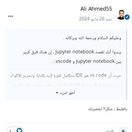
Ali Ahmed55
نشر
26 مايو 2024
وعليكم السلام ورحمة الله وبركاته .
يبدوا أنك تقصد jupyter notebook . إن هناك فرق كبير
بين jupyter notebook و vscode .
حيث أن vs code هو IDE متكامل تقوم فيه بكتابة وتحرير الأكواد
حيث يساعدك فى سرعة الكتابة والتطوير وهو يحتوى على العديد
أظهر المزيد
من الإضافات التى تساعدك فى جميع المجالات وليس مجال تعلم
الآلة فقط .
بالظبط , شكراا لحضرتك
أما jupyter notebook فهو أداة قوية ومفيدة في تعلم البرمجة
وعلوم البيانات وتطوير النماذج الذكاء الاصطناعي حيث يمكنك من
اقتباس
1