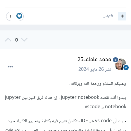
اقتباس
1
0
محمد عاطف25
نشر
26 مايو 2024
وعليكم السلام ورحمة الله وبركاته .
يبدوا أنك تقصد jupyter notebook . إن هناك فرق كبير بين jupyter
notebook و vscode .
حيث أن vs code هو IDE متكامل تقوم فيه بكتابة وتحرير الأكواد حيث
يساعدك فى سرعة الكتابة والتطوير وهو يحتوى على العديد من الإضافات