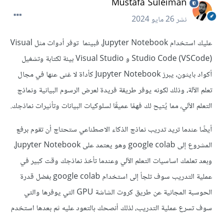
Mustafa Suleiman
نشر
26 مايو 2024
عليك استخدام Jupyter Notebook، فبينما توفر أدوات مثل Visual
Studio Code (VSCode) و Visual Studio بيئة لكتابة وتشغيل
أكواد بايثون، يبرز Jupyter Notebook كأداة لا غنى عنها في مجال
تعلم الآلة، وذلك لكونه يوفر طريقة فريدة لعرض الرسوم البيانية ونماذج
التعلم الآلي، مما يُتيح لك فهمًا عميقًا لسلوكيات البيانات وتأثيرات نماذجك.
أيضًا عندما تريد تدريب نماذج الذكاء الاصطناعي ستحتاج أن تقوم برفع
المشروع إلى google colab وهو يعتمد على Jupyter Notebook،
وبعد تعلمك اساسيات التعلم الآلي وعندما تأخذ نماذجك وقت كبير في
عملية التدريب سوف تلجأ إلى استخدام google colab بفضل قدرة
الحوسبة المجانية عن طريق كروت الشاشة GPU التي يوفرها والتي
سوف تسرع عملية التدريب، لذلك أنصحك بالتعود عليه ثم بعدها استخدم