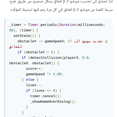
لذا، تحتاج إلى تحديث موضع الـ y للعائق بشكل صحيح عن طريق طرح
سرعة اللعبة من موضع الـ y للعائق في كل مرة يتم فيها تنشيط المؤقت.
_timer 
=
Timer
.
periodic
(
Duration
(
milliseconds
:
50
),
(
timer
)
{
  setState
(()
{
// تحديث موضع الـ y 
;
 gameSpeed
-=
    obstacleY 
للعائق
if
(
obstacleY 
>
1
)
{
if
(
detectCollision
(
playerX
,
0.8
,
obstacleX
,
 obstacleY
))
{
        score
++;
        gameSpeed 
*=
1.05
;
}
else
{
        lives
--;
if
(
lives 
<=
0
)
{
          timer
.
cancel
();
          _showGameOverDialog
();
}
}