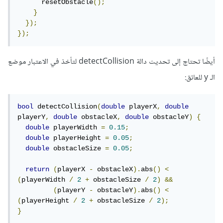
      resetObstacle
();
}
});
});
أيضًا تحتاج إلى تحديث دالة detectCollision لتأخذ في الاعتبار موضع
الـ y للعائق:
bool
 detectCollision
(
double
 playerX
,
double
playerY
,
double
 obstacleX
,
double
 obstacleY
)
{
double
 playerWidth 
=
0.15
;
double
 playerHeight 
=
0.05
;
double
 obstacleSize 
=
0.05
;
return
(
playerX 
-
 obstacleX
).
abs
()
<
(
playerWidth 
/
2
+
 obstacleSize 
/
2
)
&&
(
playerY 
-
 obstacleY
).
abs
()
<
(
playerHeight 
/
2
+
 obstacleSize 
/
2
);
}