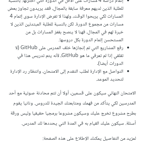
إتمام دراسة 4 مسارات على الأقل في الدورة التي اخترتها. بالنسبة
للطلبة الذين لديهم معرفة سابقة بالمجال، فقد يريدون تجاوز بعض
المسارات لكي يربحوا الوقت، ولهذا لا تفرض الإدارة سوى إتمام 4
مسارات من مجموع الدورة. لكن بالنسبة للطلبة المبتدئين الذين لا
خبرة لهم في المجال، فهنا لا ينصح بقفز المسارات بل من
المستحسن إتمام الدورة بكل دروسها.
رفع المشاريع التي تم إنجازها خلف المدرس على GitHub (لا
تقلقي إذا لم تعرفي ما هو GitHub، لأنه يتم تدريس هذا في
الدورات أيضا).
التواصل مع الإدارة لطلب التقدم إلى الامتحان، وانتظار رد الإدارة
لتحديد الموعد.
الامتحان النهائي سيكون على قسمين، أولا أن تتم محادثة صوتية مع أحد
المدرسين لكي يتأكد من فهمك ومتابعتك الجيدة للدروس. وثانيا يقوم
بطرح مشروع تخرج عليك وسيكون مشروعا برمجيا حقيقيا وليس ورقة
أسئلة. سيكون عليك القيام به في المدة التي يحددها لك المدرس.
لمزيد من التفاصيل يمكنك الإطلاع على هذه الصفحة: