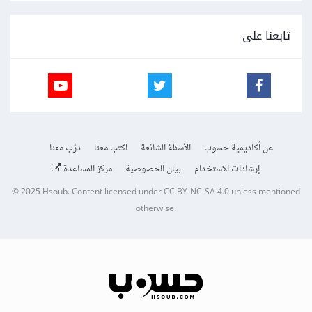
تابعنا على
عن أكاديمية حسوب
الأسئلة الشائعة
اكتب معنا
درّب معنا
إرشادات الاستخدام
بيان الخصوصية
مركز المساعدة
© 2025
Hsoub
.
Content licensed under
CC BY-NC-SA 4.0
unless mentioned
otherwise.