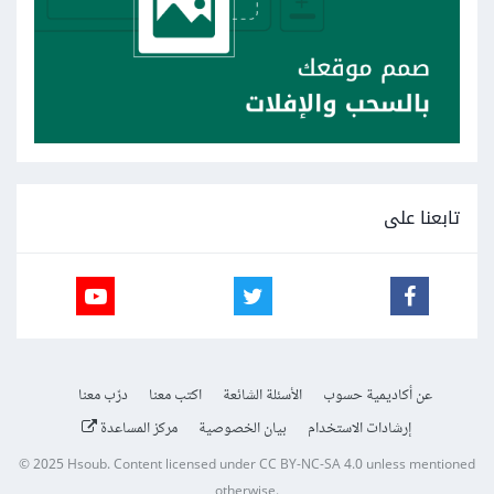
تابعنا على
عن أكاديمية حسوب
الأسئلة الشائعة
اكتب معنا
درّب معنا
إرشادات الاستخدام
بيان الخصوصية
مركز المساعدة
© 2025
Hsoub
.
Content licensed under
CC BY-NC-SA 4.0
unless mentioned
otherwise.