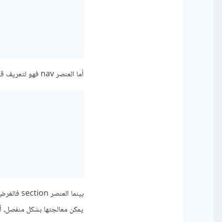
أما العنصر nav فهو لتعريف قسم التنقل في الصفحة، ويحتوي على روابط إلى أجزاء أخرى من الموقع أو إلى مواقع أخرى.
بينما الع
يمكن معالجتها بشكل منفصل، أي