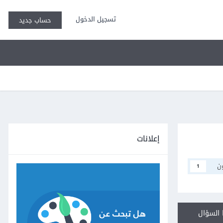
تسجيل الدخول
حساب جديد
إعلانات
ن
1
السؤال