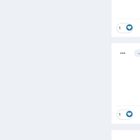
1
ب
1