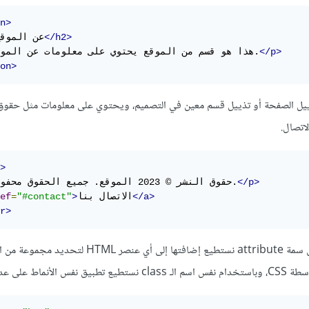
n>
</h2>
عن الموق
</p>
هذا هو قسم من الموقع يحتوي على معلومات عن الموقع.
on>
ف تذييل الصفحة أو تذييل قسم معين في التصميم، ويحتوي على معلومات مثل حقوق 
اتصال.
>
</p>
حقوق النشر © 2023 الموقع. جميع الحقوق محفوظة.
</a>
الاتصال بنا
>
"#contact"
=
ef
r>
أما class فهي ليست عنصر بل سمة attribute نستطيع إضافتها إلى أي عنصر HTML لتح