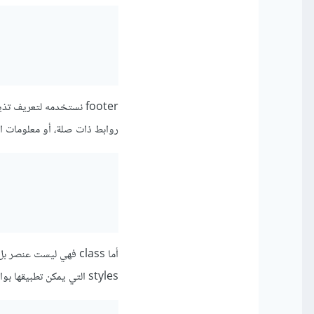
footer نستخدمه لتعري
روابط ذات صلة، أو معلومات ال
styles التي يمكن تطبيقها بواسطة CSS، وباستخدام نفس اسم الـ class نستطيع تطبيق نفس الأنماط على عدة عناصر.