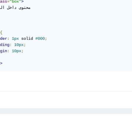
ass
=
"box"
>
{
der
:
1px
 solid 
#000
;
ding
:
10px
;
gin
:
10px
;
>