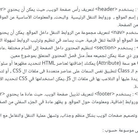
سم الموقع , وروابط التنقل الرئيسية والبحث، والمعلومات الأساسية عن الموقع.
من الصفحة.
ط الموقع أو قائمة تنقل فرعية. حيث يساعد في تنظيم وترتيب الروابط لسهولة ا
ثالثا عنصر <section> : يستخدم <section> لتنظيم المحتوى داخل الصفحة إلى أقسام مختل
رابعا Class: الـ Class هو سمة (Attribute) يمكنك إضافتها لعناصر HTML لتح
مخصص. حيث يستخدم الـ Class لتطبيق نف
معينة لتطبيق سمات فريدة عليها أو التلاعب بها فى ملفات 
ة.
وروابط إضافية، ومعلومات حول الموقع. و يظهر عادة في الجزء السفلي من الصف
 وتصميم صفحات الويب بشكل منظم وجذاب، وتسهل عملية التنقل والتفاعل مع ا
على موسوعة حسوب :