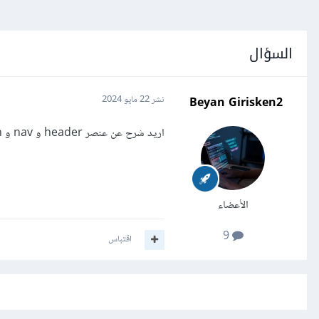
السؤال
Beyan Girisken2
نشر
22 مايو 2024
اريد شرح عن عنصر header و nav و section و class و footer
الأعضاء
9
اقتباس