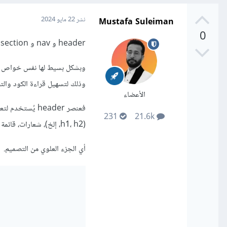
Mustafa Suleiman
نشر
22 مايو 2024
0
header و nav و section و footer تلك عناصر HTML Semantic.
وذلك لتسهيل قراءة الكود والتف
الأعضاء
فعنصر header 
231
21.6k
(h1، h2، إلخ)، شعارات، قائمة تنقل أو أي معلومات توضيحية.
أي الجزء العلوي من التصميم.