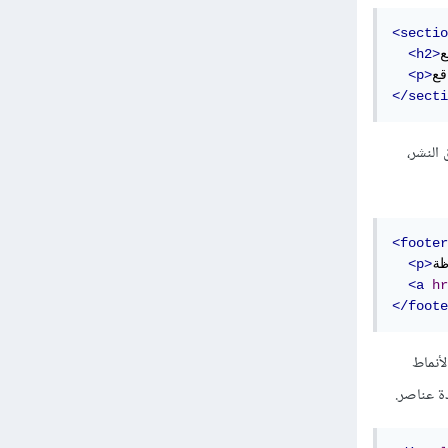
<sectio
ع
<h2>
<p>
</secti
النشر،
<footer
<p>
<a
hr
</foote
ديد مجموعة من الأنماط