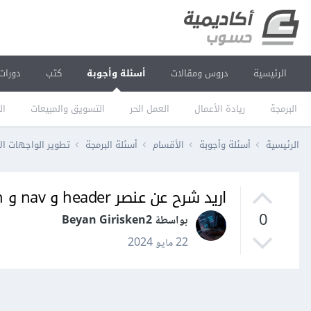
الرئيسية
دروس ومقالات
أسئلة وأجوبة
كتب
دورات
البرمجة
ريادة الأعمال
العمل الحر
التسويق والمبيعات
ال
الرئيسية
أسئلة وأجوبة
الأقسام
أسئلة البرمجة
تطوير الواجهات ال
اريد شرح عن عنصر header و nav و section و class و footer
0
بواسطة Beyan Girisken2
22 مايو 2024