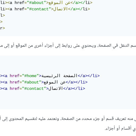
>
li
/a></
الموقع<
>عن
"#about"
=
a href
><
li
>
li
/a></
>الاتصال<
"#contact"
=
a href
><
li
l
>
>
r
>
</a></li>
الصفحة الرئيسية
>
"#home"
=
href
><a
</a></li>
عن الموقع
>
"#about"
=
href
><a
</a></li>
الاتصال
>
"#contact"
=
href
><a
نصر section فالغرض منه تعريف قسم أو جزء محدد من الصفحة، ونعتمد عليه لتقسيم المحتوى إلى
 أقسام أو أجزاء.