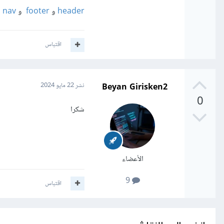
header
و
footer
و
nav
و
اقتباس
Beyan Girisken2
نشر
22 مايو 2024
0
شكرا
الأعضاء
9
اقتباس