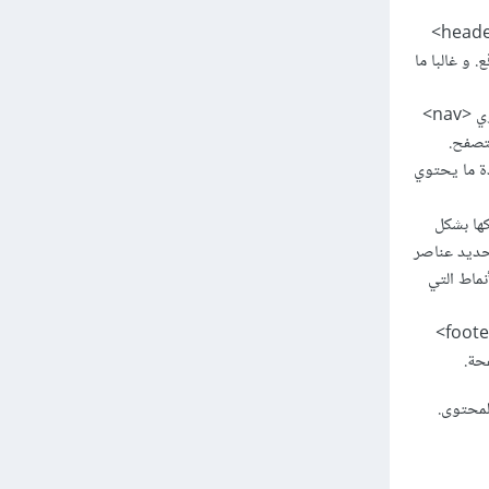
أولا عنصر <header> : يستخدم <header> لتعريف رأس صفحة الويب, حيث يمكن أن يحتوي <header>
 و غالبا ما
ثانيا عنصر <nav> : يستخدم <nav> لتعريف مجموعة من الروابط التنقل داخل الموقع. يمكن أن يحتوي <nav>
لتصفح.
فة .عادة ما يحتوي
ديد مظهرها أو سلوكها بشكل
س السمات على عناصر متعددة فى ملفات ال CSS , أو لتحديد عناصر
ال JS .يمكن استخدامها في CSS لتحديد الأنماط التي
خامسا عنصر <footer> : يستخدم <footer> لتعريف تذييل صفحة الويب. حيث عادة ما يحتوي <footer>
حة.
لمحتوى.