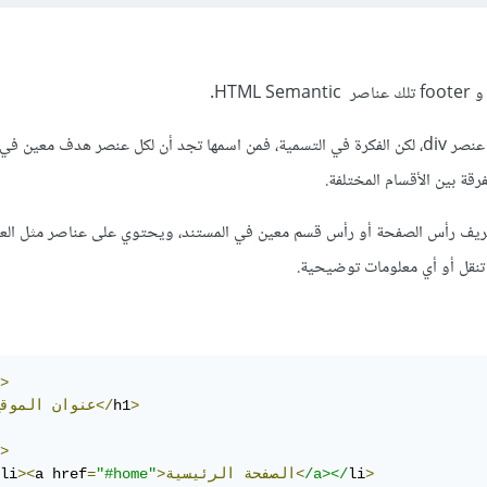
وبشكل بسيط لها نفس خواص عنصر div، لكن الفكرة في التسمية، فمن اسمها تجد أن لكل عنصر هدف معين
رقة بين الأقسام المختلفة.
يُستخدم لتعريف رأس الصفحة أو رأس قسم معين في المستند، ويحتوي على عناصر مثل الع
>
>
h1
الموقع</
>عنوان
>
>
li
/a></
الرئيسية<
>الصفحة
"#home"
=
a href
><
li