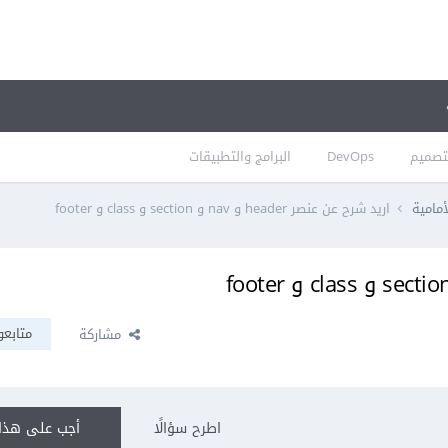
تصميم
DevOps
البرامج والتطبيقات
أمامية
اريد شرح عن عنصر header و nav و section و class و footer
متابعو
مشاركة
اطرح سؤالًا
أجب على هذا 