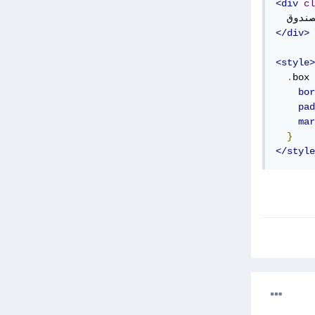
<div
cl
</div>
<style>
.
box 
bor
pad
mar
}
</style