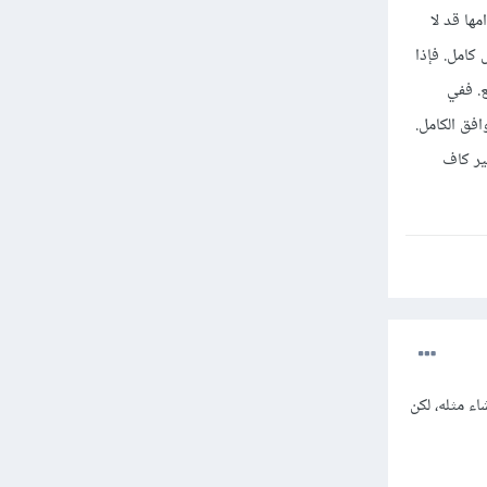
ها قد لا
كامل. فإذا
ع. ففي
فق الكامل.
ير كاف
نشاء مثله، لكن