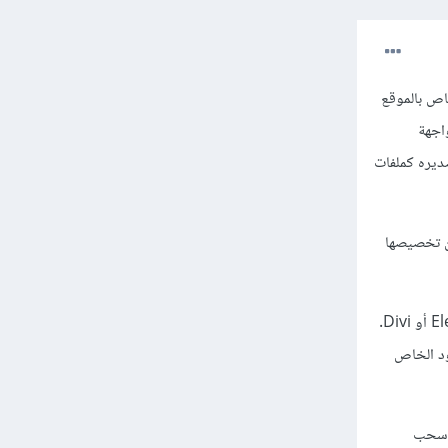
اص بالموقع
دام واجهة
ديره كملفات
مكن تخصيصها
WordPress غني عن التعريف وهو يعتبر منصة مرنة للغاية، خصوصا عند استخدام إضافات مثل Elementor أو Divi.
ود الخاص
Bootst من خلال واجهة سحب