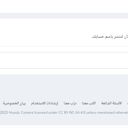
آن
لتنشر باسم حسابك.
الأسئلة الشائعة
اكتب معنا
درّب معنا
إرشادات الاستخدام
بيان الخصوصية
 2025
Hsoub
.
Content licensed under
CC BY-NC-SA 4.0
unless mentioned otherwi