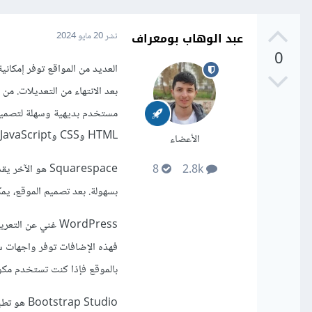
عبد الوهاب بومعراف
نشر
20 مايو 2024
0
العديد من المواقع توفر إمكا
مستخدم بديهية وسهلة لتصميم ا
HTML وCSS وJavaScript.
الأعضاء
Squarespace ه
8
2.8k
بسهولة. بعد تصميم الموقع، يم
فهذه الإضافات توفر واجهات س
بالموقع فإذا كنت تستخدم مكو