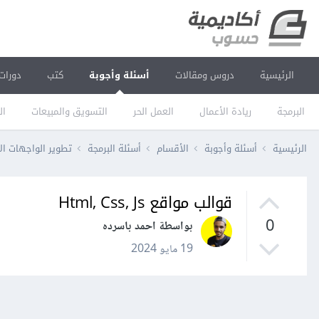
الرئيسية
دروس ومقالات
أسئلة وأجوبة
كتب
دورات
البرمجة
ريادة الأعمال
العمل الحر
التسويق والمبيعات
ال
الرئيسية
أسئلة وأجوبة
الأقسام
أسئلة البرمجة
تطوير الواجهات ال
قوالب مواقع Html, Css, Js
0
بواسطة احمد باسرده
19 مايو 2024