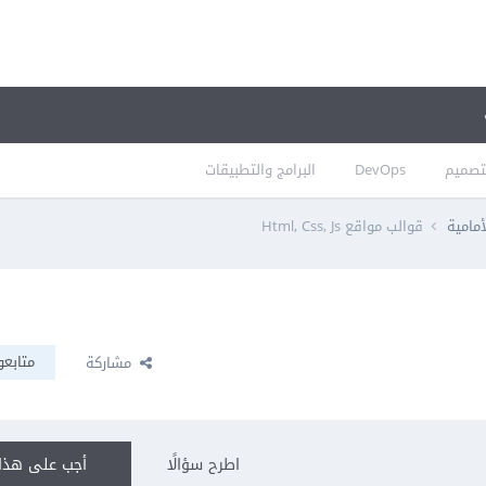
تصميم
DevOps
البرامج والتطبيقات
أمامية
قوالب مواقع Html, Css, Js
متابعو
مشاركة
اطرح سؤالًا
أجب على هذا 