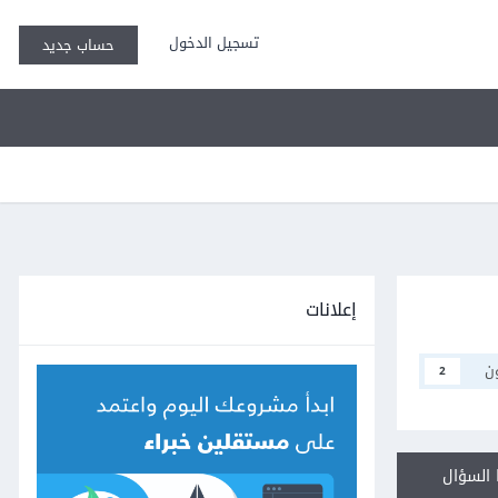
تسجيل الدخول
حساب جديد
إعلانات
ن
2
السؤال