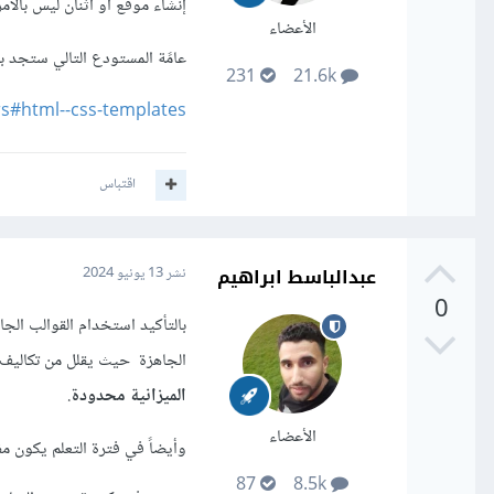
إنشاء موقع أو اثنان ليس بالأم
الأعضاء
عامًة المستودع التالي ستجد به
231
21.6k
rs#html--css-templates
اقتباس
عبدالباسط ابراهيم
نشر
13 يونيو 2024
0
بالتأكيد استخدام القوالب الجا
الجاهزة حيث يقلل من تكاليف ت
الميزانية محدودة
.
الأعضاء
وأيضاً في فترة التعلم يكون م
87
8.5k