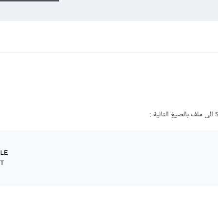
:
LE

T
