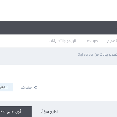
تصميم
DevOps
البرامج والتطبيقات
صدير بيانات من Sql server
متابعو
مشاركة
اطرح سؤالًا
أجب على هذا 