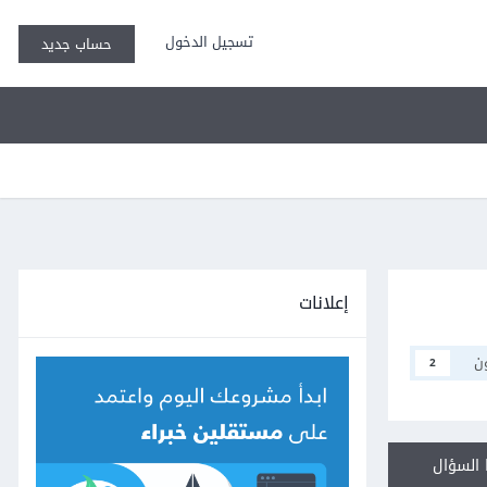
تسجيل الدخول
حساب جديد
إعلانات
ن
2
السؤال