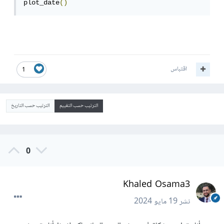
plot_date
()
اقتباس
1
الترتيب حسب التقييم
الترتيب حسب التاريخ
0
Khaled Osama3
نشر
19 مايو 2024