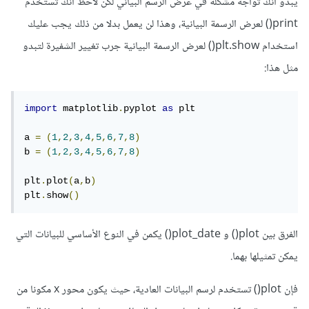
يبدو أنك تواجه مشكلة في عرض الرسم البياني لكن لاحظ أنك تستخدم
print() لعرض الرسمة البيانية، وهذا لن يعمل بدلا من ذلك يجب عليك
استخدام plt.show() لعرض الرسمة البيانية جرب تغيير الشفيرة لتبدو
مثل هذا:
import
 matplotlib
.
pyplot 
as
 plt 

a 
=
(
1
,
2
,
3
,
4
,
5
,
6
,
7
,
8
)
b 
=
(
1
,
2
,
3
,
4
,
5
,
6
,
7
,
8
)
plt
.
plot
(
a
,
b
)
plt
.
show
()
الفرق بين plot() و plot_date() يكمن في النوع الأساسي للبيانات التي
يمكن تمثيلها بهما.
فإن plot() تستخدم لرسم البيانات العادية، حيث يكون محور x مكونا من