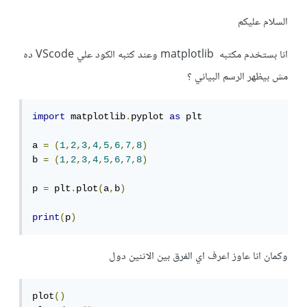
السلام عليكم
انا بستخدم مكتبه matplotlib وعند كتبه الكود علي VScode ده
مش بيظهر الرسم البياني ؟
import
 matplotlib
.
pyplot 
as
 plt 

a 
=
(
1
,
2
,
3
,
4
,
5
,
6
,
7
,
8
)
b 
=
(
1
,
2
,
3
,
4
,
5
,
6
,
7
,
8
)
p 
=
 plt
.
plot
(
a
,
b
)
print
(
p
)
وكمان انا عاوز اعرف اي الفرق بين الاثنين دول
plot
()