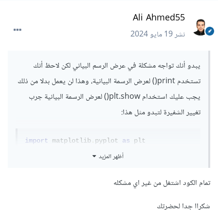
Ali Ahmed55
نشر
19 مايو 2024
يبدو أنك تواجه مشكلة في عرض الرسم البياني لكن لاحظ أنك
تستخدم print() لعرض الرسمة البيانية، وهذا لن يعمل بدلا من ذلك
يجب عليك استخدام plt.show() لعرض الرسمة البيانية جرب
تغيير الشفيرة لتبدو مثل هذا:
import
 matplotlib
.
pyplot 
as
 plt 

أظهر المزيد
a 
=
(
1
,
2
,
3
,
4
,
5
,
6
,
7
,
8
)
b 
=
(
1
,
2
,
3
,
4
,
5
,
6
,
7
,
8
)
تمام الكود اشتغل من غير اي مشكله
plt
.
plot
(
a
,
b
)
plt
.
show
()
شكراا جدا لحضرتك