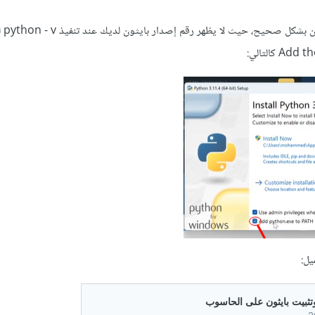
يبدوا أنك لم
يل: