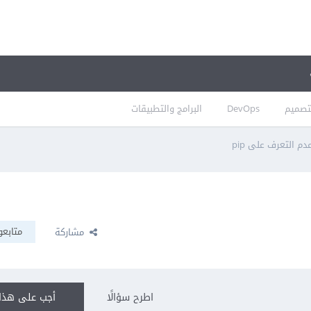
تصميم
DevOps
البرامج والتطبيقات
م التعرف على pip
متابعو
مشاركة
اطرح سؤالًا
أجب على هذا 