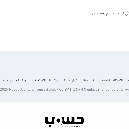
آن
لتنشر باسم حسابك.
الأسئلة الشائعة
اكتب معنا
درّب معنا
إرشادات الاستخدام
بيان الخصوصية
 2025
Hsoub
.
Content licensed under
CC BY-NC-SA 4.0
unless mentioned otherwi