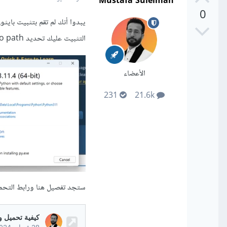
Mustafa Suleiman
0
التثبيت عليك تحديد Add tho path كالتالي:
الأعضاء
231
21.6k
ستجد تفصيل هنا ورابط التحم