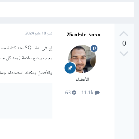
محمد عاطف25
نشر
18 مايو 2024
0
يجب وضع علامة ; بعد كل جمل
والأفضل يمكنك إستخدام جملة INSERT واحدة مع عدة قيم وذلك بإضافة فاصلة (,) بين كل قيمة 
الأعضاء
63
11.1k