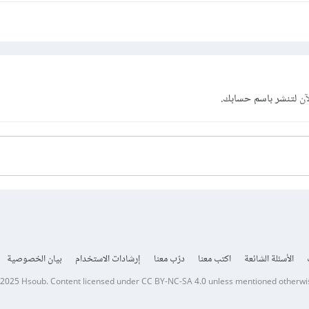
آن
لتنشر باسم حسابك.
الأسئلة الشائعة
اكتب معنا
درّب معنا
إرشادات الاستخدام
بيان الخصوصية
 2025
Hsoub
.
Content licensed under
CC BY-NC-SA 4.0
unless mentioned otherwi