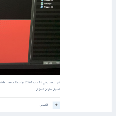
تم التعديل في
18 مايو 2024
بواسطة محمد_عاط
تعديل عنوان السؤال
اقتباس