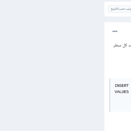
ترتيب حسب التاريخ
ء ذلك الأمر بضوع علامة semicolon (;) لذلك بعد كل سطر
INSERT 
VALUES 