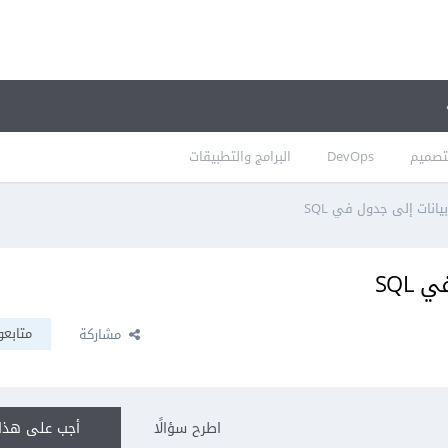
تصميم
DevOps
البرامج والتطبيقات
انات إلى جدول في SQL
SQL
متابعو
مشاركة
اطرح سؤالًا
أجب على هذا 