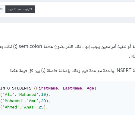
الترتيب حسب التقييم
ال
إن فى لغة SQL عند كتابة جملة أو تنفيذ أمر معين يجب إنها
ة .
هكذا .
INTO STUDENTS 
(
FirstName
,
LastName
,
Age
)
(
'Ali'
,
'Mohamed'
,
10
),
(
'Mohamed'
,
'Amr'
,
20
),
(
'Ahmed'
,
'Anas'
,
25
);