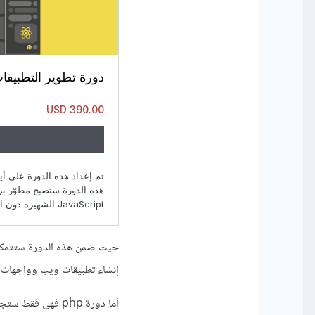
إنشاء تطبيقات ويب وواجهات
أما دورة php فهى فقط ستجعلك مطور واجهات خلفية ستستطيع خلالها إنشاء واجهات خلفية بلغة php وايضا إنشاء