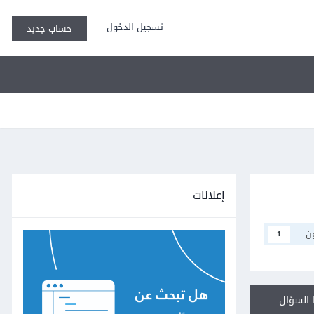
تسجيل الدخول
حساب جديد
إعلانات
ن
1
السؤال