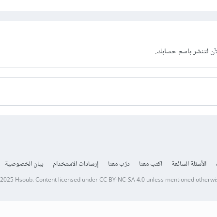
آن
لتنشر باسم حسابك.
الأسئلة الشائعة
اكتب معنا
درّب معنا
إرشادات الاستخدام
بيان الخصوصية
 2025
Hsoub
.
Content licensed under
CC BY-NC-SA 4.0
unless mentioned otherwi