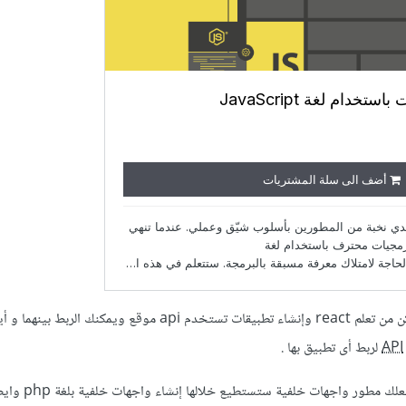
حيث ضمن هذه الدورة ستتمكن من تعلم react وإنشاء تطبيقات تستخدم api موقع ويمكنك 
API
لربط أى تطبيق بها .