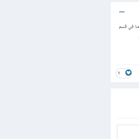
نا في قسم
1