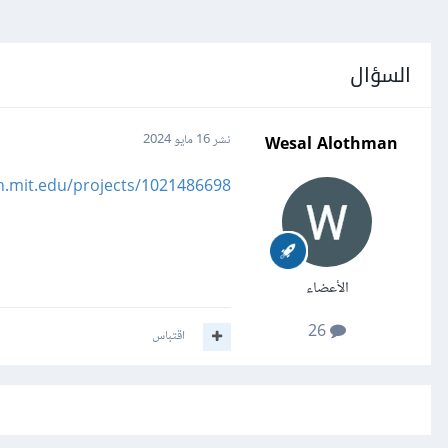
السؤال
Wesal Alothman
نشر
16 مايو 2024
ch.mit.edu/projects/1021486698
الأعضاء
26
اقتباس