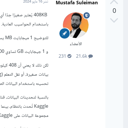
Mustafa Suleiman
نشر
16 مايو 2024
0
408KB يُعتَبر صغيرًا 
باستخدام الحواسيب العادية.
للتوضيح 1 ميجابايت MB يساوي 1000 كيلوبايت KB.
الأعضاء
و 1 جيجابايت GB تساوي 1000 ميجابايت MB.
231
21.6k
لكن ذلك
تحسينه باستخدام البيانات الص
بالنسبة لتحديثات البيانات، ف
Kaggle تُحدث بانتظام،
مجموعة البيانات على Kaggle لمعرفة ما إذا كانت هناك تحديثات دورية أم لا.