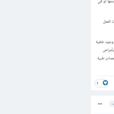
دمها أو في
ت العمل
 وجود خلفية
بأمراض
مصادر طبية
1
ب