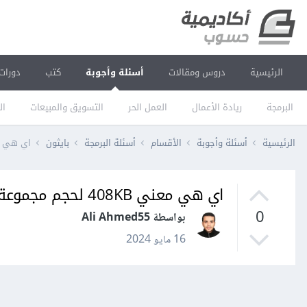
الرئيسية
دروس ومقالات
أسئلة وأجوبة
كتب
دورات
البرمجة
ريادة الأعمال
العمل الحر
التسويق والمبيعات
ال
الرئيسية
أسئلة وأجوبة
الأقسام
أسئلة البرمجة
بايثون
اي هي معني 408KB لحج
اي هي معني 408KB لحجم مجموعة بيانات
0
بواسطة Ali Ahmed55
16 مايو 2024