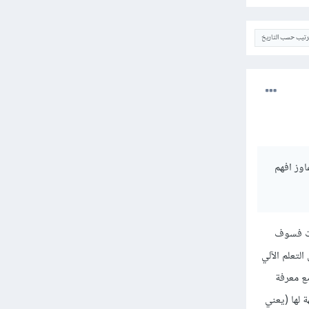
ترتيب حسب التاريخ
موقع Kaggle وكده بس كانت عاوز افهم
هات فسوف
لتعلم الآلي
لذي تأخذها من الذاكرة، بل بعدد وحدات البيانات (Data instances). ومع معرفة
 لها (يعني