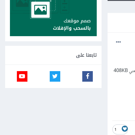
تابعنا على
انا كانت بنزال بيانات لمرض القلب عشان استخدمها في تحليل البيانات من موقع Kaggle وكده بس كانت عاوز افهم اي معني 408KB
1