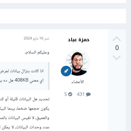
حمزة عباد
نشر
16 مايو 2024
0
وعليكم السلام،
اي معني 408KB هل ده بيانات كبير جدا ومتوسط ؟
الأعضاء
5
431
تحديد هل البيانات قليلة أو ك
يكون حجمها ضخما، بينما البيا
عدد وحدات البيانات، لا يمكن ال