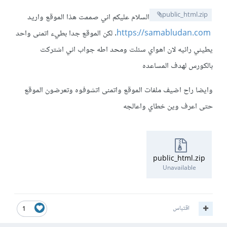
public_html.zip
السلام عليكم اني صممت هذا الموقع واريد
https://samabludan.com
. لكن الموقع جدا بطيء اتمنى واحد
يطيني رائيه لان اهواي سئلت ومحد اطه جواب اني اشتركت
بالكورس لهدف المساعده
وايضا راح اضيف ملفات الموقع واتمنى اتشوفوه وتعرضون الموقع
حتى اعرف وين خطاي واعالجه
public_html.zip
Unavailable
اقتباس
1