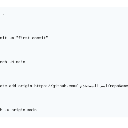
 .

mit -m "first commit"

nch -M main

git remote add origin https://github.com/ اسم المستخدم/t

h -u origin main