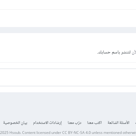
آن
لتنشر باسم حسابك.
الأسئلة الشائعة
اكتب معنا
درّب معنا
إرشادات الاستخدام
بيان الخصوصية
 2025
Hsoub
.
Content licensed under
CC BY-NC-SA 4.0
unless mentioned otherwi