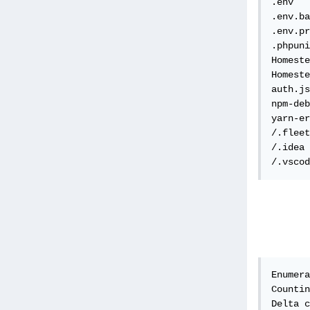
.env

.env.ba
.env.pr
.phpuni
Homeste
Homeste
auth.js
npm-deb
yarn-er
/.fleet

/.idea

/.vscod
Enumera
Countin
Delta c