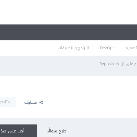
تصميم
DevOps
البرامج والتطبيقات
 ال Repository
متابعو
مشاركة
اطرح سؤالًا
أجب على هذا 