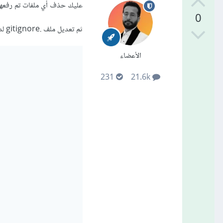
عليك حذف أي ملفات تم رفعها إلى المستودع على GitHub، أو حذف ال
0
ثم تعديل ملف .gitignore لديك بما يلي:
الأعضاء
231
21.6k