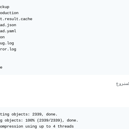
ckup

oduction

t.result.cache

ad.json

ad.yaml

on

ug.log

ror.log

e
المشروع
ting objects: 2339, done.

g objects: 100% (2339/2339), done.

ompression using up to 4 threads
