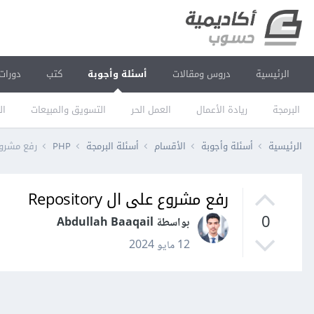
الرئيسية
دروس ومقالات
أسئلة وأجوبة
كتب
دورات
البرمجة
ريادة الأعمال
العمل الحر
التسويق والمبيعات
ال
الرئيسية
أسئلة وأجوبة
الأقسام
أسئلة البرمجة
PHP
رفع مشروع على
رفع مشروع على ال Repository
0
بواسطة Abdullah Baaqail
12 مايو 2024