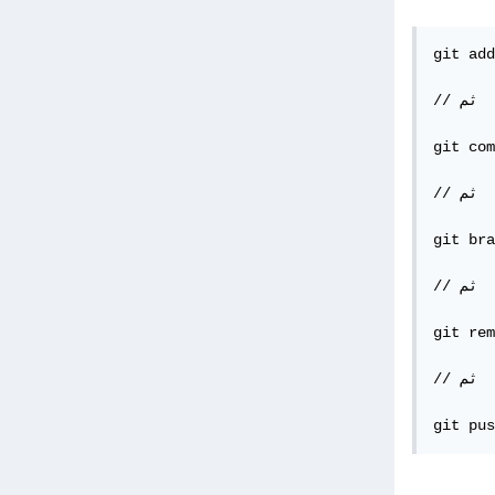
git add
// ثم

git com
// ثم 

git bra
// ثم

repoName.gi
// ثم

git pus