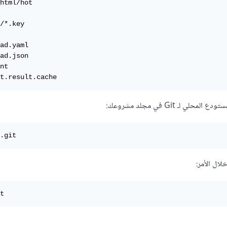
html/hot

/*.key

ad.yaml

ad.json

nt

t.result.cache
ي لـ Git في مجلد مشروعك:
.git
لال الأمر:
t