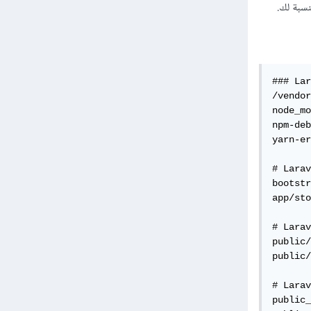
### Lar
/vendor
node_mo
npm-deb
yarn-er
# Larav
bootstr
app/sto
# Larav
public/
public/
# Larav
public_