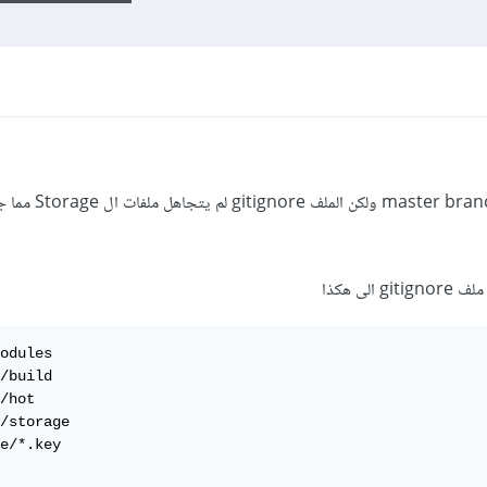
لدي مشروع محلي وحاولت رفعة على er branch
odules

/build

/hot

/storage

e/*.key
