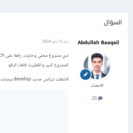
السؤال
Abdullah Baaqail
نشر
12 مايو 2024
المشروع كبير واظطررت لإلغاء الرفع
فانتقلت لبرانش جديد develop وعدلت ملف gitignore الى هكذا
الأعضاء
28