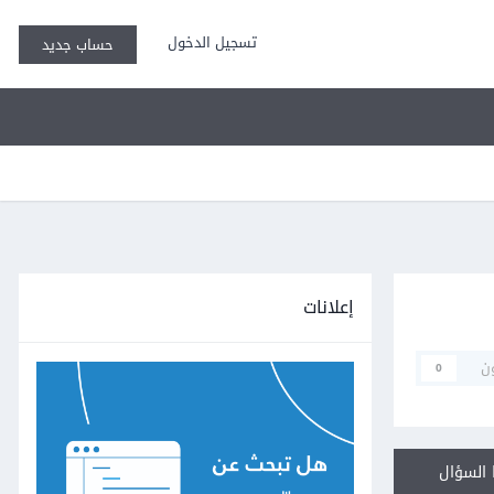
تسجيل الدخول
حساب جديد
إعلانات
ن
0
السؤال