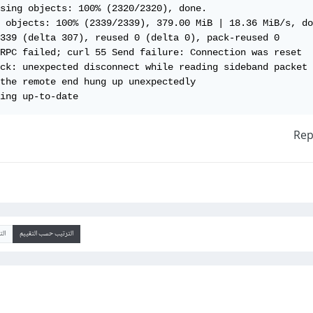
sing objects: 100% (2320/2320), done.

 objects: 100% (2339/2339), 379.00 MiB | 18.36 MiB/s, do
339 (delta 307), reused 0 (delta 0), pack-reused 0

RPC failed; curl 55 Send failure: Connection was reset

ck: unexpected disconnect while reading sideband packet

the remote end hung up unexpectedly

ing up-to-date
الترتيب حسب التقييم
ال