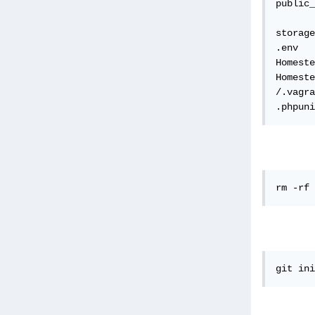
public_
storage
.env

Homeste
Homeste
/.vagra
.phpuni
rm -rf 
git ini