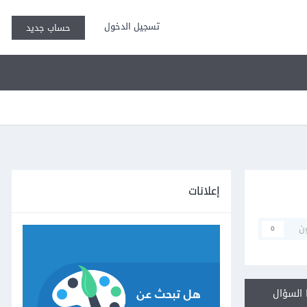
تسجيل الدخول
حساب جديد
إعلانات
ن
0
السؤال