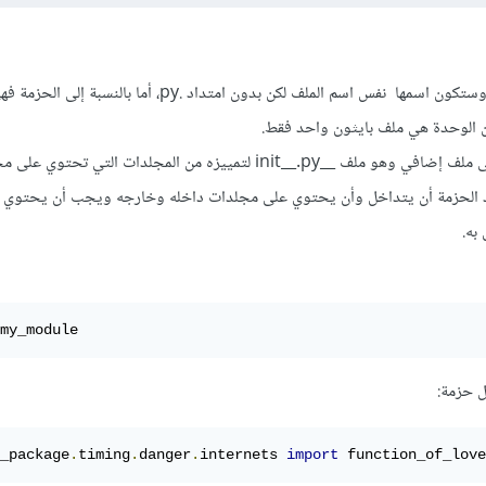
أي ملف بايثون يعتبر كوحدة، وستكون اسمها نفس اسم الملف لكن بدون امتداد .py، أ
 الوحدة هي ملف بايثون واحد فقط.
يحتوي مجلد حزمة بايثون على ملف إضافي وهو ملف __init__.py لتمييزه من المجلدات التي 
د الحزمة أن يتداخل وأن يحتوي على مجلدات داخله وخارجه ويجب أن يحتوي 
my_module
 حزمة:
_package
.
timing
.
danger
.
internets 
import
 function_of_love