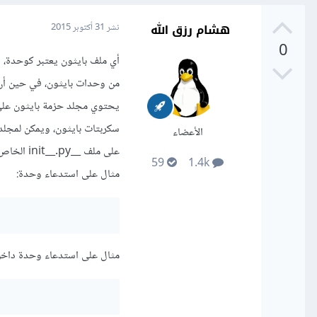
هشام رزق الله
نشر
31 أكتوبر 2015
0
من وحدات بايثون، في حين أن
سكربتات بايثون، ويمكن لمجل
الأعضاء
على ملف __init__.py الخاص به.
59
1.4k
مثال على استدعاء وحدة:
مثال على استدعاء وحدة داخل