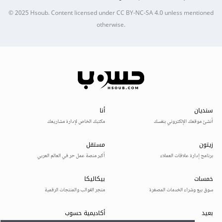
© 2025
Hsoub
.
Content licensed under
CC BY-NC-SA 4.0
unless mentioned
otherwise.