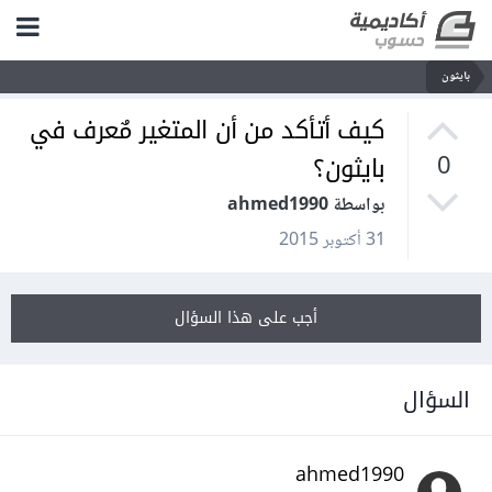
بايثون
كيف أتأكد من أن المتغير مٌعرف في
بايثون؟
0
بواسطة ahmed1990
31 أكتوبر 2015
أجب على هذا السؤال
السؤال
ahmed1990