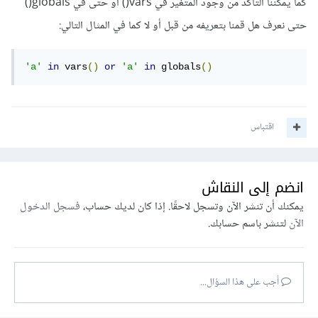
كما يمكننا التأكد من وجود المتغير في vars() أو حتى في globals()
حتى نعرف هل قمنا بتعريفه من قبل أو لا كما في المثال التالي:
'a'
in
 vars
()
or
'a'
in
 globals
()
اقتباس
انضم إلى النقاش
يمكنك أن تنشر الآن وتسجل لاحقًا. إذا كان لديك حساب،
فسجل الدخول
الآن
لتنشر باسم حسابك.
أجب على هذا السؤال...