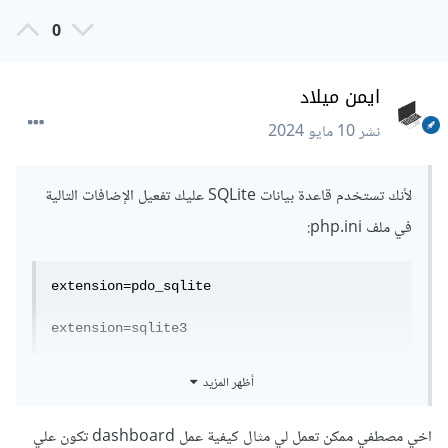
0
ايمن ميلاد
نشر
10 مايو 2024
لأنك تستخدم قاعدة بيانات SQLite عليك تفعيل الإضافات التالية
في ملف php.ini:
extension=pdo_sqlite

extension=sqlite3
ستجد بجانبهم فاصلة ; منقوطة قم بحذفها لتفعيل الإضافة ثم قم
أظهر المزيد
بالضغط على CTRL + S للحفظ.
اخي مصطفي ممكن تعمل لي مثال كيفية عمل dashboard تكون علي