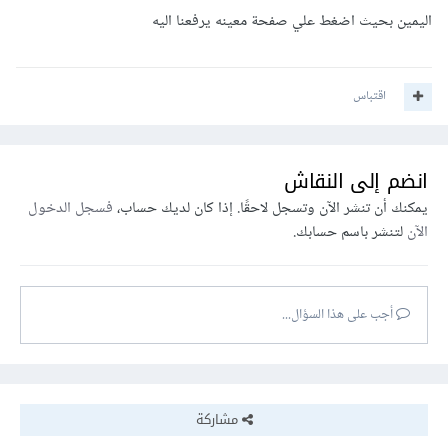
وإذا كنت لا تستخدم SQLite في لارافل 11، فقم بتعديل
اليمين بحيث اضغط علي صفحة معينه يرفعنا اليه
المتغيرات التالية في ملف .env:
SESSION_DRIVER
=
database

اقتباس
SESSION_LIFETIME
=
120
SESSION_ENCRYPT
=
false
SESSION_PATH
=/
انضم إلى النقاش
SESSION_DOMAIN
=
null
يمكنك أن تنشر الآن وتسجل لاحقًا. إذا كان لديك حساب،
فسجل الدخول
إلى:
الآن
لتنشر باسم حسابك.
SESSION_DRIVER
=
cookie

SESSION_LIFETIME
=
120
أجب على هذا السؤال...
SESSION_ENCRYPT
=
false
SESSION_PATH
=/
SESSION_DOMAIN
=
null
مشاركة