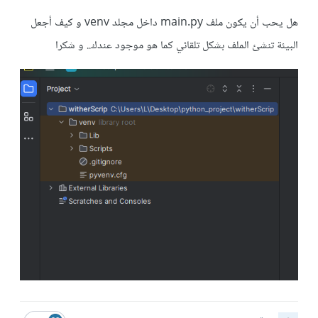
هل يحب أن يكون ملف main.py داخل مجلد venv و كيف أجعل
البيئة تنشئ الملف بشكل تلقائي كما هو موجود عندك.. و شكرا