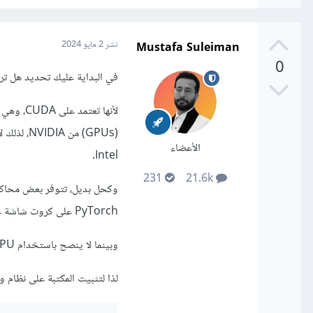
Mustafa Suleiman
نشر
2 مايو 2024
0
في البداية عليك تحديد هل تريد
الأعضاء
Intel.
231
21.6k
PyTorch على كروت شاشة غير NVIDIA، ولكن أداء تلك المحاكيات أبطأ بكثير من كروت شاشة NVIDIA.
وبينما لا ينصح باستخدام CPU لتشغيل PyTorch، إلا أنه ممكن، وسيكون الأداء أبطأ بكثير مقارنة بكروت شاشة NVIDIA.
لذا لتثبيت المكتبة على نظام و