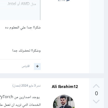
2.1k
مثل AMD أو Intel.
PyTorch على كروت شاشة غير NVIDIA، ولكن أداء تلك المحاكيات أبطأ بكثير من كروت شاشة NVIDIA.
شكراا جدا علي المعلوم ده
وشكراا لحضرتك جدا
اقتباس
Ali Ibrahim12
نشر
3 مايو 2024
(معدل)
0
الخدمات التي تريد ان تعمل عليه