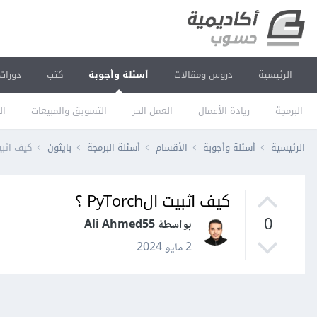
الرئيسية
دروس ومقالات
أسئلة وأجوبة
كتب
دورات
البرمجة
ريادة الأعمال
العمل الحر
التسويق والمبيعات
ال
الرئيسية
أسئلة وأجوبة
الأقسام
أسئلة البرمجة
بايثون
كيف اثبيت الh
كيف اثبيت الPyTorch ؟
0
بواسطة Ali Ahmed55
2 مايو 2024