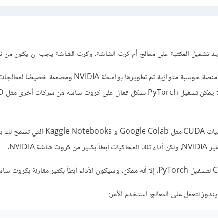
 تشغيل المكتبة على معالج أم كرت الشاشة، وكرت الشاشة يجب أن يكون من نوع idia
لأنها تعتمد على CUDA، وهي منصة حوسبة متوازية تم تطويرها بواسطة NVIDIA وم
وكحل بديل، تتوفر بعض محاكيات CUDA مثل Google Colab و e Notebooks
يندوز لتعمل على المعالج استخدم الأمر: