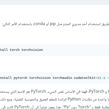
tall torch torchvision
nstall pytorch torchvision torchaudio cudatoolkit
=
11.1
-
والآن بالنسبة للفرق بين torch و PyTorch، فهما في الأساس نفس الشيء. h
لتسويق نفسه وللتأكيد على أنها واحدة من مكتبات Python الرائدة للتعلم العميق والحوسبة العلمية. 
أحيانًا أن الناس يشيرون إلى المكتبة فقط بـ "torch" دون