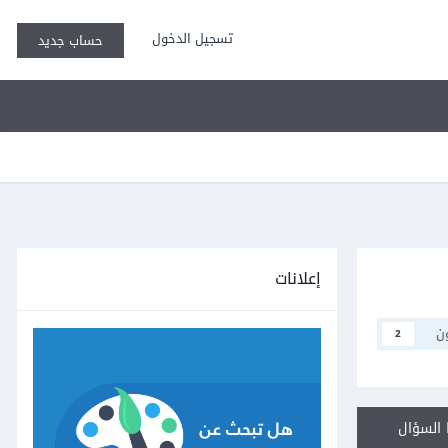
تسجيل الدخول
حساب جديد
إعلانات
ن
2
السؤال