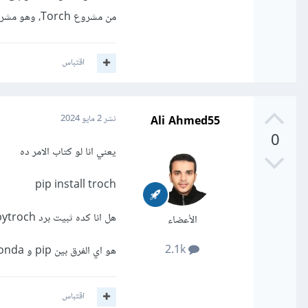
من مشروع Torch، وهو مشروع آخر للتعلم العميق ولكن باستخدام Lua بدلا من Python.
اقتباس
Ali Ahmed55
نشر
2 مايو 2024
0
يعني انا لو كتاب الامر ده
pip install troch
هل انا كده ثبيت برد pytroch
الأعضاء
2.1k
هو اي الفرق بين pip و conda
اقتباس