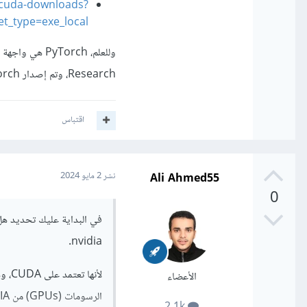
/cuda-downloads?
t_type=exe_local
Research، وتم إصدار PyTorch لأول مرة في عام 2016، أي هي نسخة محسنة وبها مزايا أفضل وأسهل في التطوير.
اقتباس
Ali Ahmed55
نشر
2 مايو 2024
0
في البداية عليك تحديد هل
nvidia.
الأعضاء