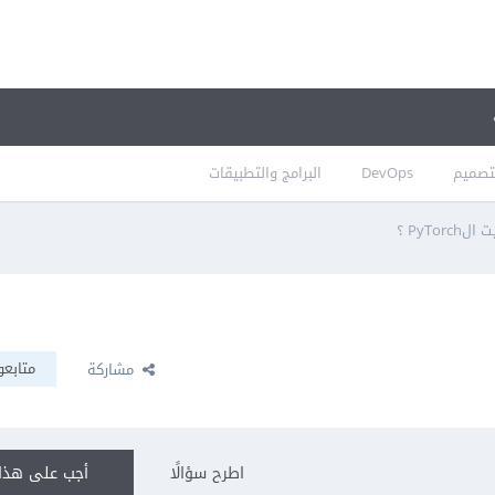
تصميم
DevOps
البرامج والتطبيقات
PyTorc ؟
متابعو
مشاركة
اطرح سؤالًا
أجب على هذا 