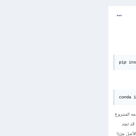
pip ins
conda i
PyTorc هو الاسم الذي يستخدمه المشروع
ومع ذلك، قد تجد
 "Py". هذا يعود جزئياً إلى أن PyTorch كانت في الأصل جزءًا