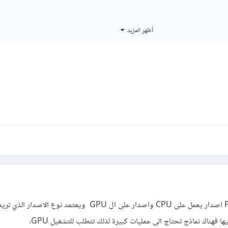
أظهر المزيد
وكحل بديل، تتوفر بعض محاكيات CUDA مثل Google Colab
يوجد اصدارين من PyTorch اصدار يعمل على CPU واصدار على ال GPU ويعتمد نوع ال
ا فهناك نماذج تحتاج الى عمليات كبيرة لذلك تتطلب للتشغيل GPU.