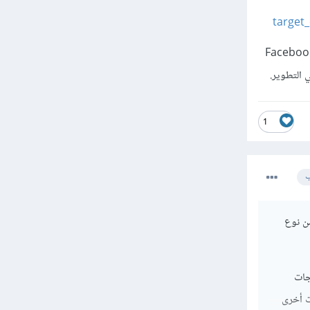
target
PyTor هي واجهة برمجة تطبيقات Python لمكتبة Torch أي مبنية عليها، وتم إنشاؤها بواسطة Facebook
1
ب
ن نوع
يصًا لمعالجات
 من شركات أخرى