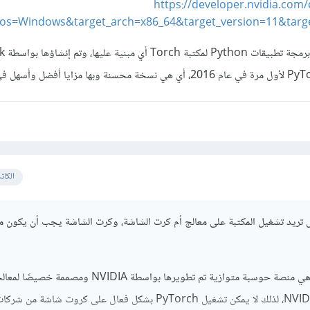
https://developer.nvidia.com
_os=Windows&target_arch=x86_64&target_version=11&targe
وللعلم، ch
الكات
 تريد تشغيل المكتبة على معالج أم كرت الشاشة، وكرت الشاشة يجب أن يكون م
لأنها تعتمد على CUDA، وهي منصة حوسبة متوازية تم تطويرها بواسطة NVIDIA ومصممة خص
الرسومات (GPUs) من NVIDIA، لذلك لا يمكن تشغيل PyTorch بشكل فعال على كروت شاشة