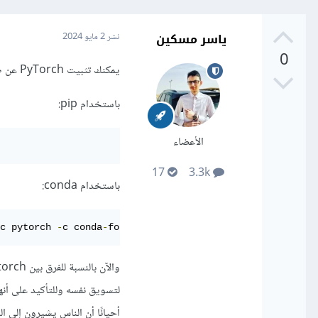
ياسر مسكين
نشر
2 مايو 2024
0
يمكنك تثبيت PyTorch عن طريق استخدام أحد مديري الحزم مثل pip أو conda، باستخدام الأمر التالي:
باستخدام pip:
الأعضاء
17
3.3k
باستخدام conda:
c pytorch 
-
c conda
-
forge