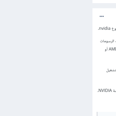
nv.
صممة خصيصًا لمعالجات الرسومات
(GPUs) من NVIDIA، لذلك لا يمكن تشغيل PyTorch بشكل فعال على كروت شاشة من شركات أخرى مثل AMD أو
Kaggl التي تسمح لك بتشغيل