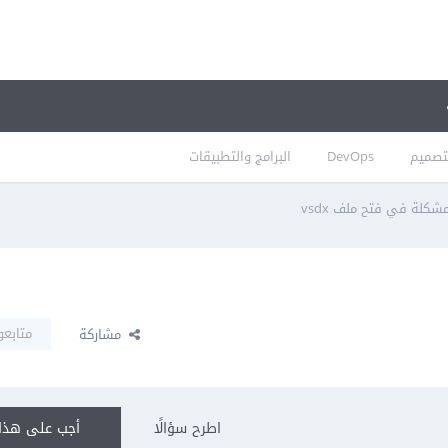
تصميم
DevOps
البرامج والتطبيقات
شكلة في فتح ملف vsdx
متابعو
مشاركة
اطرح سؤالًا
أجب على هذا 