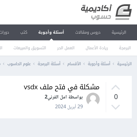
الرئيسية
دروس ومقالات
أسئلة وأجوبة
كتب
دورات
البرمجة
ريادة الأعمال
العمل الحر
التسويق والمبيعات
ال
الرئيسية
أسئلة وأجوبة
الأقسام
أسئلة البرمجة
علوم الحاسوب
م
مشكلة في فتح ملف vsdx
0
بواسطة امل القرني2
29 أبريل 2024