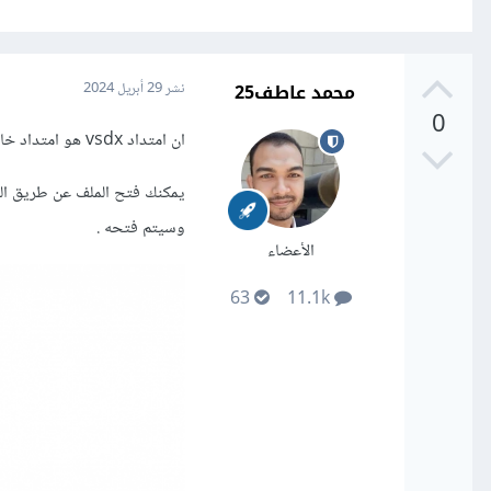
محمد عاطف25
نشر
29 أبريل 2024
0
ان امتداد vsdx هو امتداد خاص ب Microsoft Visio وهو عبارة عن برنامج لرسم xmd و diagrams .
وسيتم فتحه .
الأعضاء
63
11.1k