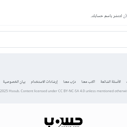
آن
لتنشر باسم حسابك.
الأسئلة الشائعة
اكتب معنا
درّب معنا
إرشادات الاستخدام
بيان الخصوصية
 2025
Hsoub
.
Content licensed under
CC BY-NC-SA 4.0
unless mentioned otherwi