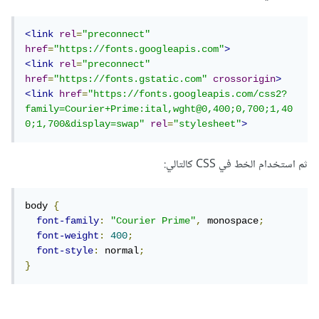
<link
rel
=
"preconnect"
href
=
"https://fonts.googleapis.com"
>
<link
rel
=
"preconnect"
href
=
"https://fonts.gstatic.com"
crossorigin
>
<link
href
=
"https://fonts.googleapis.com/css2?
family=Courier+Prime:ital,wght@0,400;0,700;1,40
0;1,700&display=swap"
rel
=
"stylesheet"
>
ثم استخدام الخط في CSS كالتالي:
body 
{
font-family
:
"Courier Prime"
,
 monospace
;
font-weight
:
400
;
font-style
:
 normal
;
}