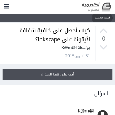
أسئلة التصميم
كيف أحصل على خلفية شفافة
لأيقونة على Inkscape؟
0
بواسطة K@m@l
31 أكتوبر 2015
أجب على هذا السؤال
السؤال
K@m@l