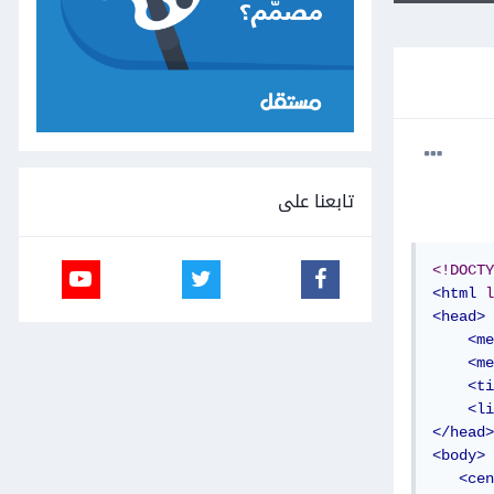
تابعنا على
<!DOCTY
<html
l
<head>
<me
<me
<ti
<li
</head>
<body>
<cen