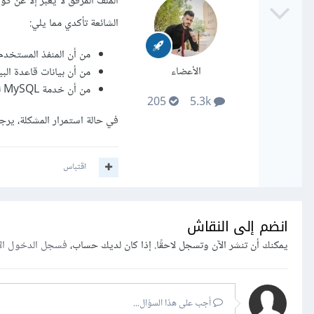
الملف المرفق لا يعبر إلا عن ك
الشائعة تأكدي مما يلي:
من أن المنفذ المستخدم في ملف تكوين ravel
الأعضاء
من أن بيانات قاعدة البيانات المستعملة
من أن خدمة MySQL لديك مشغلة بالفعل (يمكنك التأكد من ذلك من خلال xampp Panel)
205
5.3k
في حالة استمرار المشكلة، يرج
اقتباس
انضم إلى النقاش
يمكنك أن تنشر الآن وتسجل لاحقًا. إذا كان لديك حساب،
فسجل الدخول ال
أجب على هذا السؤال...