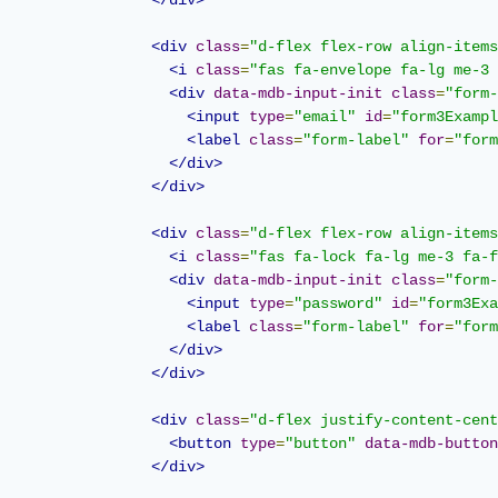
</div>
<div
class
=
"d-flex flex-row align-items
<i
class
=
"fas fa-envelope fa-lg me-3 
<div
data-mdb-input-init
class
=
"form-
<input
type
=
"email"
id
=
"form3Exampl
<label
class
=
"form-label"
for
=
"form
</div>
</div>
<div
class
=
"d-flex flex-row align-items
<i
class
=
"fas fa-lock fa-lg me-3 fa-f
<div
data-mdb-input-init
class
=
"form-
<input
type
=
"password"
id
=
"form3Exa
<label
class
=
"form-label"
for
=
"form
</div>
</div>
<div
class
=
"d-flex justify-content-cent
<button
type
=
"button"
data-mdb-button
</div>