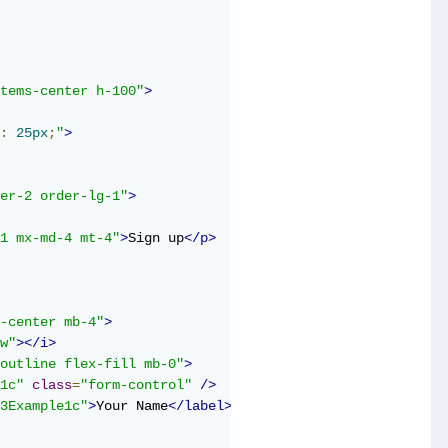
tems-center h-100"
>
:
25px
;
"
>
er-2 order-lg-1"
>
1 mx-md-4 mt-4"
>
Sign up
</p>
-center mb-4"
>
w"
></i>
outline flex-fill mb-0"
>
1c"
class
=
"form-control"
/>
3Example1c"
>
Your Name
</label>