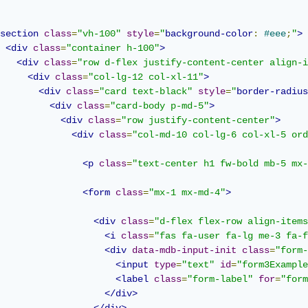
section
class
=
"vh-100"
style
=
"
background-color
:
#eee
;
"
>
<div
class
=
"container h-100"
>
<div
class
=
"row d-flex justify-content-center align-i
<div
class
=
"col-lg-12 col-xl-11"
>
<div
class
=
"card text-black"
style
=
"
border-radius
<div
class
=
"card-body p-md-5"
>
<div
class
=
"row justify-content-center"
>
<div
class
=
"col-md-10 col-lg-6 col-xl-5 ord
<p
class
=
"text-center h1 fw-bold mb-5 mx-
<form
class
=
"mx-1 mx-md-4"
>
<div
class
=
"d-flex flex-row align-items
<i
class
=
"fas fa-user fa-lg me-3 fa-f
<div
data-mdb-input-init
class
=
"form-
<input
type
=
"text"
id
=
"form3Example
<label
class
=
"form-label"
for
=
"form
</div>