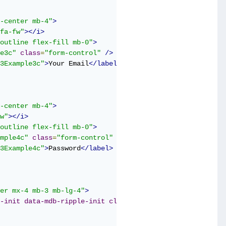
-center mb-4"
>
fa-fw"
></i>
outline flex-fill mb-0"
>
e3c"
class
=
"form-control"
/>
3Example3c"
>
Your Email
</label>
-center mb-4"
>
w"
></i>
outline flex-fill mb-0"
>
mple4c"
class
=
"form-control"
/>
3Example4c"
>
Password
</label>
er mx-4 mb-3 mb-lg-4"
>
-init
data-mdb-ripple-init
class
=
"btn btn-primary btn-lg