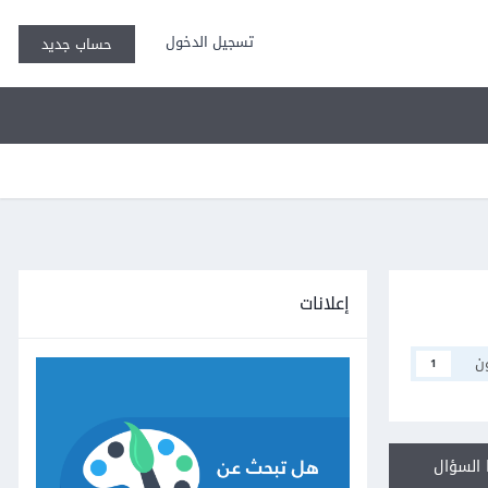
تسجيل الدخول
حساب جديد
إعلانات
ن
1
السؤال