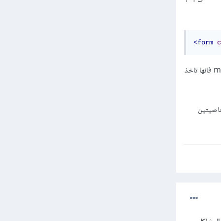
<form
c
حيث انه من المفترض حين انشاء مستخدم ان تكون طريقة الإرسال هى post و حين لا يتم كتابة ال method فانها تاخذ
الخاصيتين