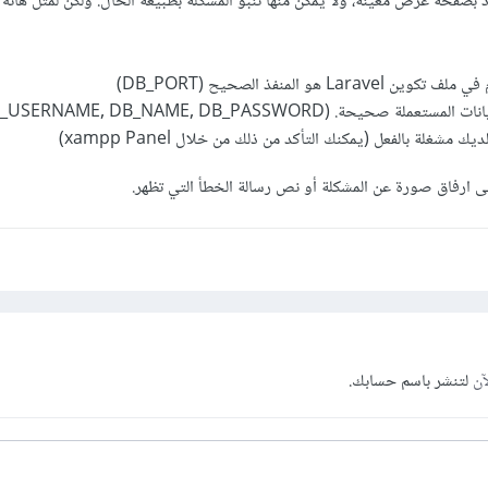
ود بصفحة عرض معينة، ولا يمكن منها تنبؤ المشكلة بطبيعة الحال. ولكن لمثل هاته 
La هو المنفذ الصحيح (DB_PORT)
 صحيحة. (DB_USERNAME, DB_NAME, DB_PASSWORD)
ى ارفاق صورة عن المشكلة أو نص رسالة الخطأ التي تظهر.
آن
لتنشر باسم حسابك.