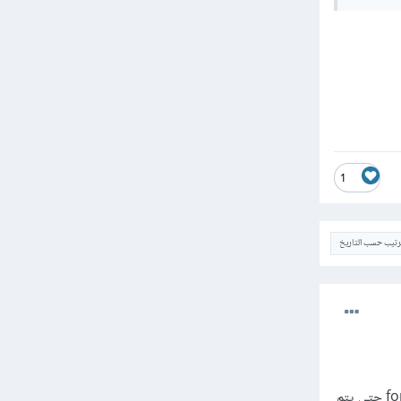
1
ترتيب حسب التاريخ
اعتقد ان الخطأ لديكى فى عنصر form حيث لم تقومى بكتابة الخاصية action و method الخاصة بال form حتى يتم