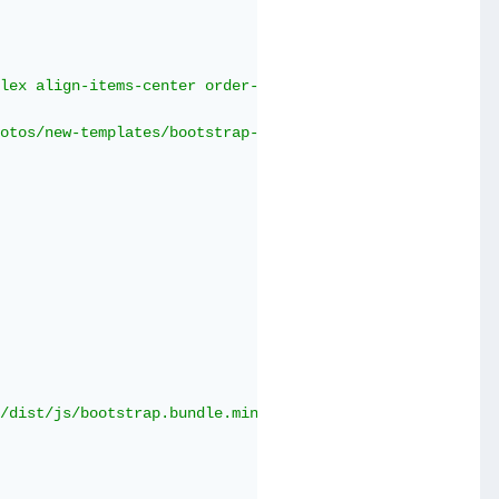
lex align-items-center order-1 order-lg-2"
>
otos/new-templates/bootstrap-registration/draw1.webp"
3/dist/js/bootstrap.bundle.min.js"
integrity
=
"sha384-Yvpc