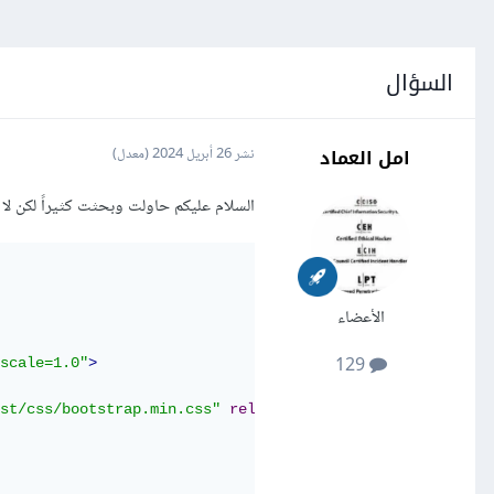
السؤال
امل العماد
نشر
26 أبريل 2024
(معدل)
السلام عليكم حاولت وبحثت كثيراً لكن لا فا
الأعضاء
129
scale=1.0"
>
st/css/bootstrap.min.css"
rel
=
"stylesheet"
integrity
=
"sh