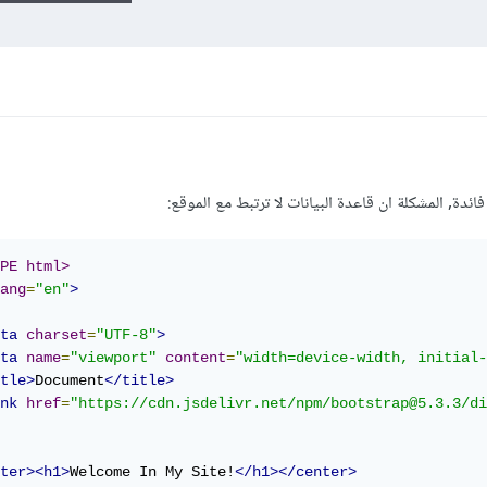
ئدة, المشكلة ان قاعدة البيانات لا ترتبط مع الموقع:
PE html>
ang
=
"en"
>
ta
charset
=
"UTF-8"
>
ta
name
=
"viewport"
content
=
"width=device-width, initial-
tle>
Document
</title>
nk
href
=
"https://cdn.jsdelivr.net/npm/bootstrap@5.3.3/di
ter><h1>
Welcome In My Site!
</h1></center>