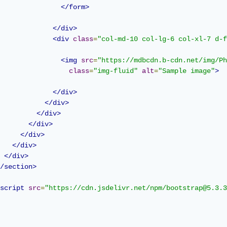
</form>
</div>
<div
class
=
"col-md-10 col-lg-6 col-xl-7 d-f
<img
src
=
"https://mdbcdn.b-cdn.net/img/Ph
class
=
"img-fluid"
alt
=
"Sample image"
>
</div>
</div>
</div>
</div>
</div>
</div>
</div>
/section>
script
src
=
"https://cdn.jsdelivr.net/npm/bootstrap@5.3.