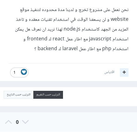
نحن نعمل على مشروع تخرج و لدينا مدة محدوده لتنفيذ موقع
website و لن يسعفنا الوقت في استخدام تقنيات معقده و تاخذ
المزيد من الجهد كاستخدام node.js لهذا نريد ان نعرف هل يمكن
استخدام javascript مع اطار عمل react ك frontend و
استخدام php مع اطار عمل laravel ك backend ؟
اقتباس
1
الترتيب حسب التقييم
الترتيب حسب التاريخ
0