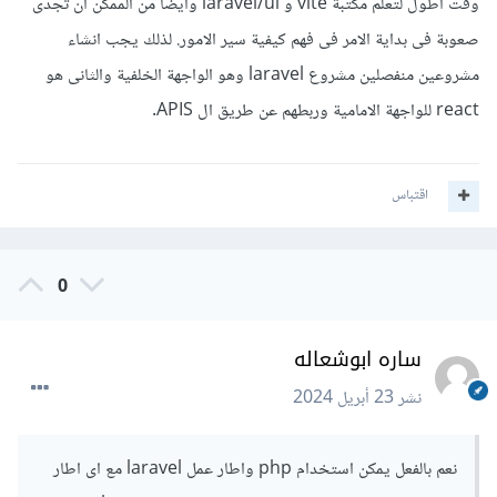
وقت اطول لتعلم مكتبة vite و laravel/ui وايضا من الممكن ان تجدى
صعوبة فى بداية الامر فى فهم كيفية سير الامور. لذلك يجب انشاء
مشروعين منفصلين مشروع laravel وهو الواجهة الخلفية والثانى هو
react للواجهة الامامية وربطهم عن طريق ال APIS.
اقتباس
0
ساره ابوشعاله
نشر
23 أبريل 2024
نعم بالفعل يمكن استخدام php واطار عمل laravel مع اى اطار