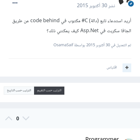
نشر
30 أكتوبر 2015
أريد استدعاء تابع (دالة) C# مكتوب في code behind عن طريق
الجافا سكربت في Asp.Net كيف يمكنني ذلك؟
تم التعديل في
30 أكتوبر 2015
بواسطة OsamaSaif
اقتباس
الترتيب حسب التقييم
الترتيب حسب التاريخ
0
Programmer