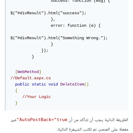
                 success: function (msg) {

$("#divResult").html("success");

                 },

                 error: function (e) {

$("#divResult").html("Something Wrong.");

                 }

             });

         }
[
WebMethod
]
//Default.aspx.cs
public
static
void
DeleteItem
()
{
//Your Logic
}
الطريقة الثانية يجب أن تتأكد من أن
غير
AutoPostBack="true"
مفعلة على العنصر، ثم تكتب الشيفرة التالية: