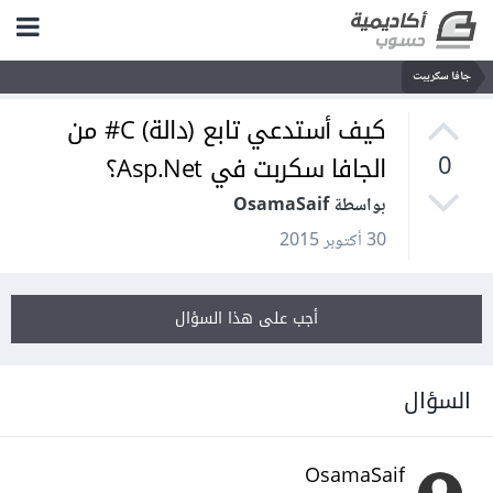
جافا سكريبت
كيف أستدعي تابع (دالة) C# من
الجافا سكربت في Asp.Net؟
0
بواسطة OsamaSaif
30 أكتوبر 2015
أجب على هذا السؤال
السؤال
OsamaSaif