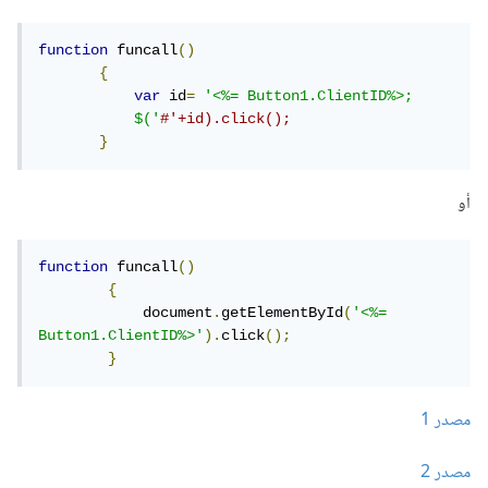
function
 funcall
()
{
var
 id
=
'<%= Button1.ClientID%>;

           $('
#'+id).click();
}
أو
function
 funcall
()
{
            document
.
getElementById
(
'<%= 
Button1.ClientID%>'
).
click
();
}
مصدر 1
مصدر 2