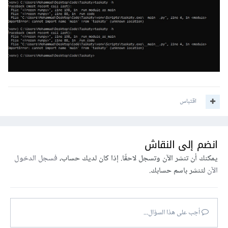
0 تنزيلات
·
5.05 MB
Taskaty.rar
اقتباس
انضم إلى النقاش
يمكنك أن تنشر الآن وتسجل لاحقًا. إذا كان لديك حساب،
فسجل الدخول
الآن
لتنشر باسم حسابك.
أجب على هذا السؤال...