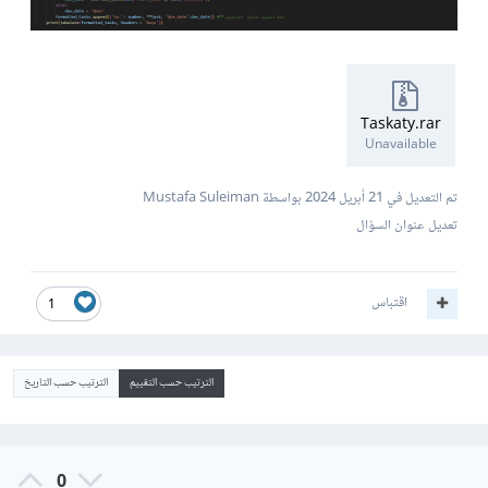
Taskaty.rar
Unavailable
تم التعديل في
21 أبريل 2024
بواسطة Mustafa Suleiman
تعديل عنوان السؤال
اقتباس
1
الترتيب حسب التقييم
الترتيب حسب التاريخ
0