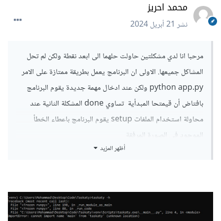
محمد احريز
نشر
21 أبريل 2024
مرحبا انا لدي مشكلتين حاولت حلهما الى ابعد نقطة ولكن لم تحل
المشاكل جميعها. الاولى ان البرنامج يعمل بطريقة ممتازة على الامر
python app.py ولكن عند ادخال مهمة جديدة يقوم البرنامج
بافتاض أن قيمتحا المبدأية تساوي done المشكلة الثانية عند
محاولة استخدام الملفات setup يقوم البرنامج باعطاء الخطأ
الموجود في الصورة المرفقة
أظهر المزيد