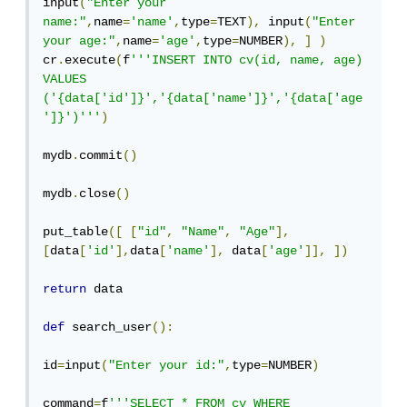
input
(
"Enter your 
name:"
,
name
=
'name'
,
type
=
TEXT
),
 input
(
"Enter 
your age:"
,
name
=
'age'
,
type
=
NUMBER
),
]
)
cr
.
execute
(
f
'''INSERT INTO cv(id, name, age) 
VALUES 
('{data['id']}','{data['name']}','{data['age
']}')'''
)
mydb
.
commit
()
mydb
.
close
()
put_table
([
[
"id"
,
"Name"
,
"Age"
],
[
data
[
'id'
],
data
[
'name'
],
 data
[
'age'
]],
])
return
 data

def
 search_user
():
id
=
input
(
"Enter your id:"
,
type
=
NUMBER
)
command
=
f
'''SELECT * FROM cv WHERE 