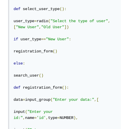
def
 select_user_type
():
user_type
=
radio
(
"Select the type of user"
,
[
"New User"
,
"Old User"
])
if
 user_type
==
"New User"
:
registration_form
()
else
:
search_user
()
def
 registration_form
():
data
=
input_group
(
"Enter your data:"
,[
input
(
"Enter your 
id:"
,
name
=
'id'
,
type
=
NUMBER
),