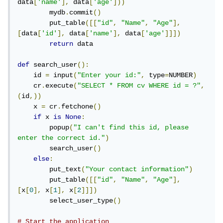
data
[
'name'
],
 data
[
'age'
]))
        mydb
.
commit
()
        put_table
([[
"id"
,
"Name"
,
"Age"
],
[
data
[
'id'
],
 data
[
'name'
],
 data
[
'age'
]]])
return
 data

def
 search_user
():
    id 
=
 input
(
"Enter your id:"
,
 type
=
NUMBER
)
    cr
.
execute
(
"SELECT * FROM cv WHERE id = ?"
,
(
id
,))
    x 
=
 cr
.
fetchone
()
if
 x 
is
None
:
        popup
(
"I can't find this id, please 
enter the correct id."
)
        search_user
()
else
:
        put_text
(
"Your contact information"
)
        put_table
([[
"id"
,
"Name"
,
"Age"
],
[
x
[
0
],
 x
[
1
],
 x
[
2
]]])
        select_user_type
()
# Start the application