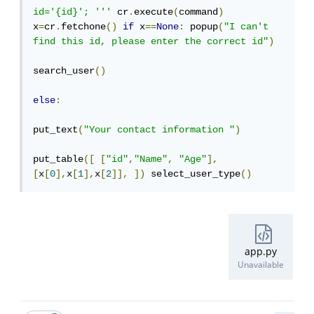
id='{id}'; '''
 cr
.
execute
(
command
)
x
=
cr
.
fetchone
()
if
 x
==
None
:
 popup
(
"I can't 
find this id, please enter the correct id"
)
search_user
()
else
:
put_text
(
"Your contact information "
)
put_table
([
[
"id"
,
"Name"
,
"Age"
],
[
x
[
0
],
x
[
1
],
x
[
2
]],
])
 select_user_type
()
app.py
Unavailable