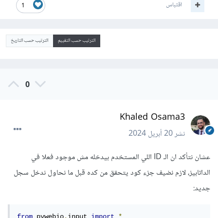
اقتباس
1
الترتيب حسب التقييم
الترتيب حسب التاريخ
0
Khaled Osama3
نشر
20 أبريل 2024
عشان نتأكد ان الـ ID اللي المستخدم بيدخله مش موجود فعلا في
الداتابيز، لازم نضيف جزء كود يتحقق من كده قبل ما نحاول ندخل سجل
جديد:
from
 pywebio
.
input 
import
*