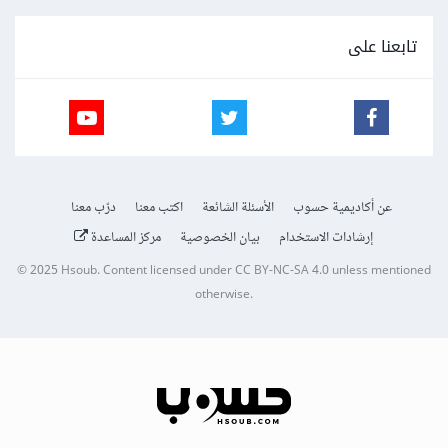
تابعنا على
عن أكاديمية حسوب
الأسئلة الشائعة
اكتب معنا
درّب معنا
إرشادات الاستخدام
بيان الخصوصية
مركز المساعدة
© 2025
Hsoub
.
Content licensed under
CC BY-NC-SA 4.0
unless mentioned
otherwise.