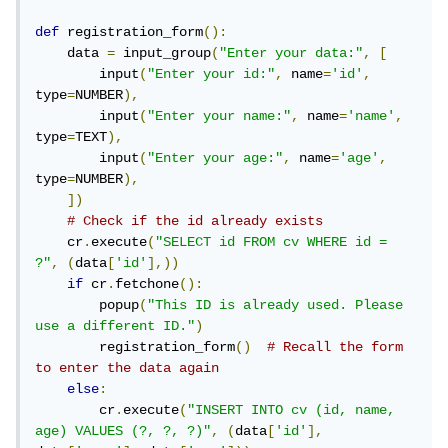
def
 registration_form
():
    data 
=
 input_group
(
"Enter your data:"
,
[
        input
(
"Enter your id:"
,
 name
=
'id'
,
type
=
NUMBER
),
        input
(
"Enter your name:"
,
 name
=
'name'
,
type
=
TEXT
),
        input
(
"Enter your age:"
,
 name
=
'age'
,
type
=
NUMBER
),
])
# Check if the id already exists
    cr
.
execute
(
"SELECT id FROM cv WHERE id = 
?"
,
(
data
[
'id'
],))
if
 cr
.
fetchone
():
        popup
(
"This ID is already used. Please 
use a different ID."
)
        registration_form
()
# Recall the form 
to enter the data again
else
:
        cr
.
execute
(
"INSERT INTO cv (id, name, 
age) VALUES (?, ?, ?)"
,
(
data
[
'id'
],