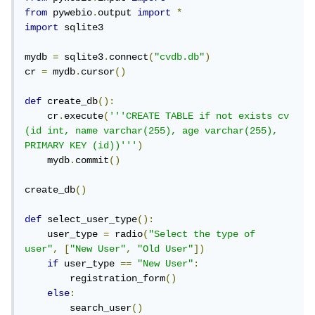
from
 pywebio
.
output 
import
*
import
 sqlite3

mydb 
=
 sqlite3
.
connect
(
"cvdb.db"
)
cr 
=
 mydb
.
cursor
()
def
 create_db
():
    cr
.
execute
(
'''CREATE TABLE if not exists cv 
(id int, name varchar(255), age varchar(255), 
PRIMARY KEY (id))'''
)
    mydb
.
commit
()
create_db
()
def
 select_user_type
():
    user_type 
=
 radio
(
"Select the type of 
user"
,
[
"New User"
,
"Old User"
])
if
 user_type 
==
"New User"
:
        registration_form
()
else
:
        search_user
()