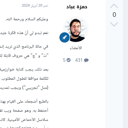
حمزة عباد
نشر
20 أبريل 2024
0
وعليكم السلام ورحمة الله،
نعم تبدو لي أنّ هذه فكرة جيّدة لتعلّم البرمجة بـJavaScript. من الجيد أن
في حالة البرنامج الذي تريد إنش
الأعضاء
"ت" و "ج" هي حروف قابلة للتمد
5
431
بعد ذلك، يجب كتابة خوارزمية
للكلمة موافقا للطول المطلوب
(مثل "تجريبي") ويجب تمديدها 
سلاسل الأحماض الأمينية. كانت