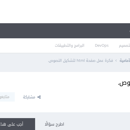
تصميم
DevOps
البرامج والتطبيقات
أمامية
فكرة عمل صفحة html لتشكيل النصوص.
متابعو
مشاركة
اطرح سؤالًا
أجب على هذا 