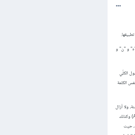
"ه" و "ن" و
ل الكلّي
فس الكلمة
قيام بهذا المشروع. وبالمناسبة، ذكّرتني بأوّل مشروع برمجي قمت به أنا قبل حوالي 12 سنة، ولا أزال
أحتفظ به. وهو صفحة ويب تقوم بالتحويل بين سلاسل DNA و RNA (أو كما ترمز لها بالفرنسية ADN و ARN) وكذلك
ة، حيث