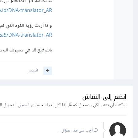
تعلّمت لغة JavaScript في ذلك الوقت. إذا أردت الإطلاع على ذلك المشروع فلعله يفيدك، فلقد رفعته على هذا الرابط:
.io/DNA-translator_AR/
وإذا أردت رؤية الكود الذي كت
za5/DNA-translator_AR
بالتوفيق لك في مسيرتك البرم
اقتباس
انضم إلى النقاش
يمكنك أن تنشر الآن وتسجل لاحقًا. إذا كان لديك حساب،
فسجل الدخول ال
أجب على هذا السؤال...