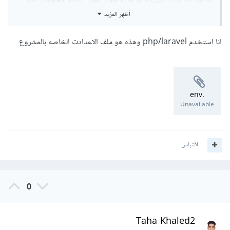
وايضا اذا كانت المشكله مزالة تواجهك يفضل ارفاق معلومات اكثر
أظهر المزيد
عن مشروعك يعمل php native او لارافل ام ماذا
انا استخدم php/laravel وهذه هو ملف الاعدادت الخاصه بالمشروع
.env
Unavailable
اقتباس
0
Taha Khaled2