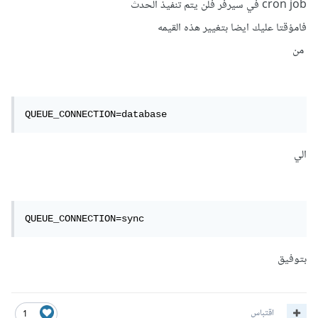
cron job في سيرفر فلن يتم تنفيذ الحدث
فامؤقتا عليك ايضا بتغيير هذه القيمه
من
QUEUE_CONNECTION=database
الي
QUEUE_CONNECTION=sync
بتوفيق
اقتباس
1