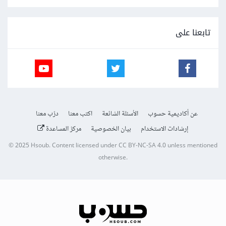
تابعنا على
عن أكاديمية حسوب
الأسئلة الشائعة
اكتب معنا
درّب معنا
إرشادات الاستخدام
بيان الخصوصية
مركز المساعدة
© 2025
Hsoub
.
Content licensed under
CC BY-NC-SA 4.0
unless mentioned
otherwise.